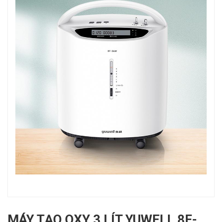
MÁY TẠO OXY 3 LÍT YUWELL 8F-