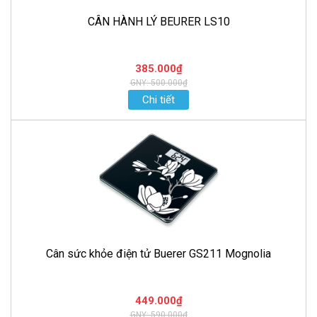
CÂN HÀNH LÝ BEURER LS10
385.000₫
GNY: 500.000₫
Chi tiết
Cân sức khỏe điện tử Buerer GS211 Mognolia
449.000₫
GNY: 590.000₫