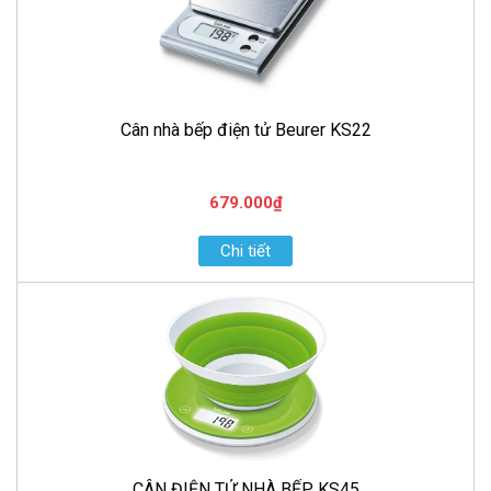
Cân nhà bếp điện tử Beurer KS22
679.000₫
Chi tiết
CÂN ĐIỆN TỬ NHÀ BẾP KS45