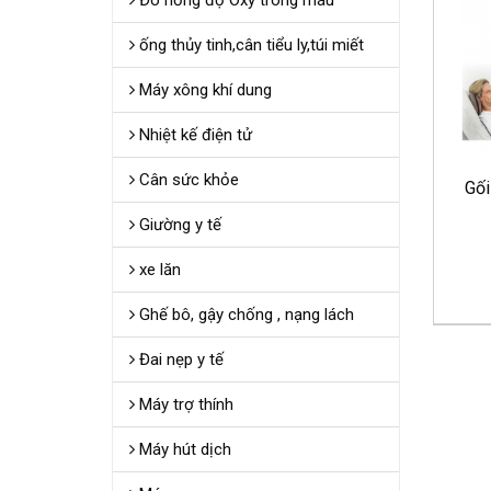
Đo nồng độ Oxy trong máu
ống thủy tinh,cân tiểu ly,túi miết
Máy xông khí dung
Nhiệt kế điện tử
Cân sức khỏe
Gố
Giường y tế
xe lăn
Ghế bô, gậy chống , nạng lách
Đai nẹp y tế
Máy trợ thính
Máy hút dịch