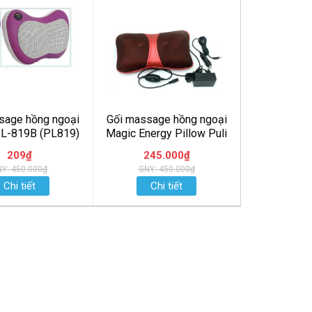
sage hồng ngoại
Gối massage hồng ngoại
PL-819B (PL819)
Magic Energy Pillow Puli
NPL-818 (PL818)
209₫
245.000₫
Y: 450.000₫
GNY: 450.000₫
Chi tiết
Chi tiết