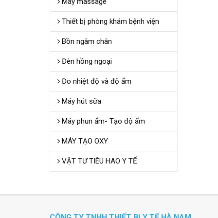
Máy massage
Thiết bị phòng khám bệnh viện
Bồn ngâm chân
Đèn hồng ngoại
Đo nhiệt độ và độ ẩm
Máy hút sữa
Máy phun ẩm- Tạo độ ẩm
MÁY TẠO OXY
VẬT TƯ TIÊU HAO Y TẾ
CÔNG TY TNHH THIẾT BỊ Y TẾ HÀ NAM