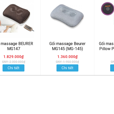
i massage BEURER
Gối massage Beurer
Gối mas
MG147
MG145 (MG-145)
Pillow 
1.829.000₫
1.360.000₫
GNY: 2.300.000₫
GNY: 1.950.000₫
GN
Chi tiết
Chi tiết