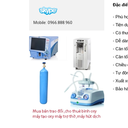
Đặc điể
- Phù h
Mobile: 0966.888.960
- Tiện d
- Có thư
- Dễ dà
- Cân tố
- Cân tố
- Chiều
- Tự độ
- Xuất 
- Bảo h