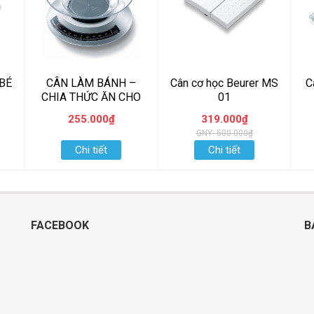
BÉ
CÂN LÀM BÁNH –
Cân cơ học Beurer MS
C
CHIA THỨC ĂN CHO
01
BÉ BEURER KS05
255.000₫
319.000₫
GNY: 500.000₫
Chi tiết
Chi tiết
FACEBOOK
B