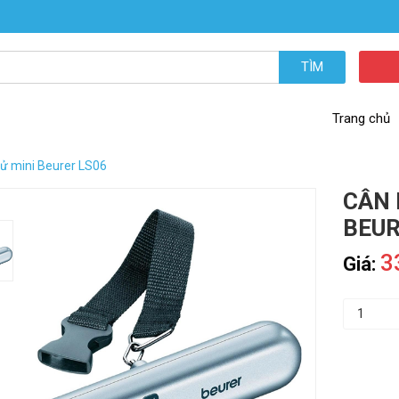
TÌM
Trang chủ
tử mini Beurer LS06
CÂN 
BEUR
3
Giá: