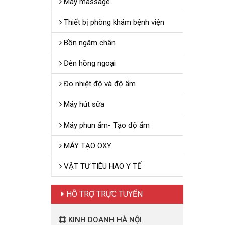
Máy massage
Thiết bị phòng khám bệnh viện
Bồn ngâm chân
Đèn hồng ngoại
Đo nhiệt độ và độ ẩm
Máy hút sữa
Máy phun ẩm- Tạo độ ẩm
MÁY TẠO OXY
VẬT TƯ TIÊU HAO Y TẾ
HỖ TRỢ TRỰC TUYẾN
KINH DOANH HÀ NỘI