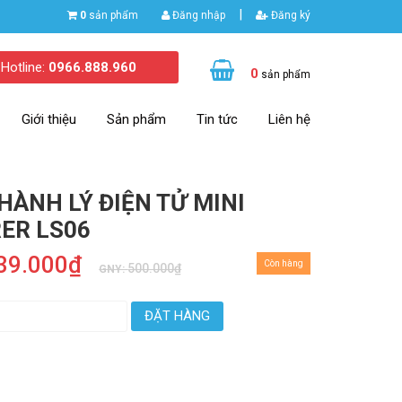
|
0
sản phẩm
Đăng nhập
Đăng ký
Hotline:
0966.888.960
0
sản phẩm
Giới thiệu
Sản phẩm
Tin tức
Liên hệ
HÀNH LÝ ĐIỆN TỬ MINI
ER LS06
39.000₫
Còn hàng
500.000₫
GNY:
ĐẶT HÀNG