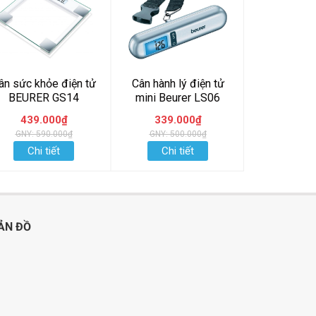
ân sức khỏe điện tử
Cân hành lý điện tử
CÂN HÀNH 
BEURER GS14
mini Beurer LS06
LS
439.000₫
339.000₫
385.
GNY: 590.000₫
GNY: 500.000₫
GNY: 50
Chi tiết
Chi tiết
Chi t
ẢN ĐỒ