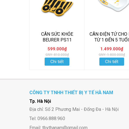
CÂN SỨC KHỎE
CÂN ĐIỆN TỬ CHO 
BEURER PS11
TỪ 1 ĐẾN 5 TUỔI
BEURER BY80
599.000₫
1.499.000₫
GNY: 810.000₫
GNY: 1.800.000₫
Chi tiết
Chi tiết
CÔNG TY TNHH THIẾT BỊ Y TẾ HÀ NAM
Tp. Hà Nội
Địa chỉ: Số 2 Phương Mai - Đống Đa - Hà Nội
Tel: 0966.888.960
Email: tbythanam@gmail.com