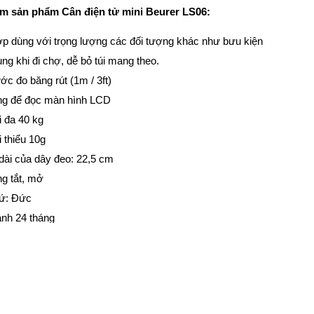
m sản phẩm Cân điện tử mini Beurer LS06:
ợp dùng với trọng lượng các đối tượng khác như bưu kiện
ụng khi đi chợ, dễ bỏ túi mang theo.
ớc đo băng rút (1m / 3ft)
ng để đọc màn hình LCD
i đa 40 kg
i thiểu 10g
 dài của dây đeo: 22,5 cm
ng tắt, mở
xứ: Đức
ành 24 tháng