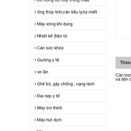
Đo nồng độ Oxy trong máu
ống thủy tinh,cân tiểu ly,túi miết
Máy xông khí dung
Nhiệt kế điện tử
Cân sức khỏe
Giường y tế
Thôn
xe lăn
Cân trọ
và tiện 
Ghế bô, gậy chống , nạng lách
Đai nẹp y tế
Máy trợ thính
Máy hút dịch