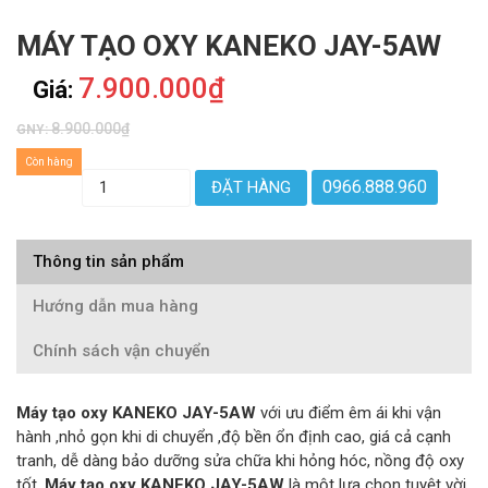
MÁY TẠO OXY KANEKO JAY-5AW
7.900.000₫
Giá:
8.900.000₫
GNY:
Còn hàng
0966.888.960
ĐẶT HÀNG
Thông tin sản phẩm
Hướng dẫn mua hàng
Chính sách vận chuyển
Máy tạo oxy KANEKO JAY-5AW
với ưu điểm êm ái khi vận
hành ,nhỏ gọn khi di chuyển ,độ bền ổn định cao, giá cả cạnh
tranh, dễ dàng bảo dưỡng sửa chữa khi hỏng hóc, nồng độ oxy
tốt,
Máy tạo oxy KANEKO JAY-5AW
là một lựa chọn tuyệt vời