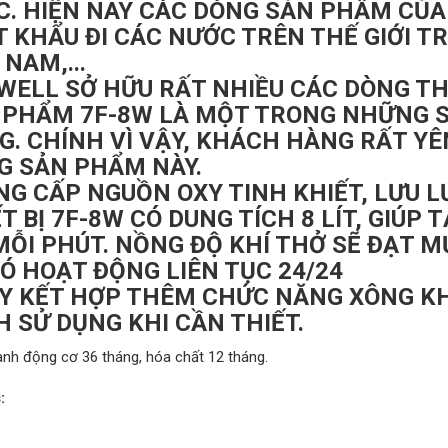
C. HIỆN NAY CÁC DÒNG SẢN PHẨM CỦA
 KHẨU ĐI CÁC NƯỚC TRÊN THẾ GIỚI T
 NAM,...
WELL SỞ HỮU RẤT NHIỀU CÁC DÒNG THI
 PHẨM 7F-8W LÀ MỘT TRONG NHỮNG 
G. CHÍNH VÌ VẬY, KHÁCH HÀNG RẤT Y
G SẢN PHẨM NÀY.
NG CẤP NGUỒN OXY TINH KHIẾT, LƯU L
T BỊ 7F-8W CÓ DUNG TÍCH 8 LÍT, GIÚP 
MỖI PHÚT. NỒNG ĐỘ KHÍ THỞ SẼ ĐẠT M
Ó HOẠT ĐỘNG LIÊN TỤC 24/24
ÁY KẾT HỢP THÊM CHỨC NĂNG XÔNG KHÍ
 SỬ DỤNG KHI CẦN THIẾT.
ành động cơ 36 tháng, hóa chất 12 tháng.
: