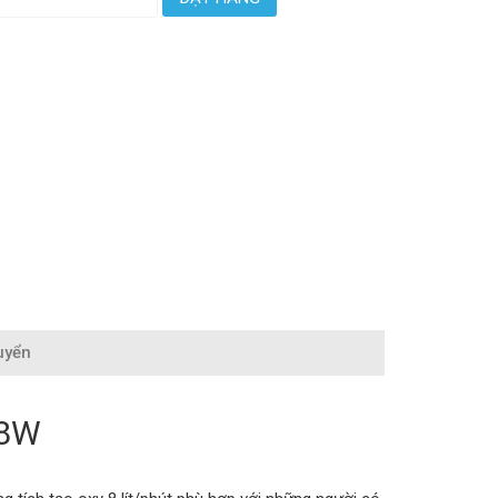
uyển
-8W