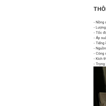
THÔ
- Nồng 
- Lượng
- Tốc đ
- Áp suấ
- Tiếng 
- Nguồn
- Công s
- Kích 
- Trọng 