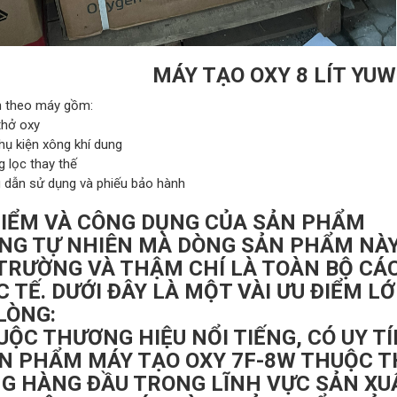
MÁY TẠO OXY 8 LÍT YU
n theo máy gồm:
thở oxy
hụ kiện xông khí dung
 lọc thay thế
 dẫn sử dụng và phiếu bảo hành
ĐIỂM VÀ CÔNG DỤNG CỦA SẢN PHẨM
NG TỰ NHIÊN MÀ DÒNG SẢN PHẨM NÀY 
 TRƯỜNG VÀ THẬM CHÍ LÀ TOÀN BỘ CÁ
 TẾ. DƯỚI ĐÂY LÀ MỘT VÀI ƯU ĐIỂM L
LÒNG:
UỘC THƯƠNG HIỆU NỔI TIẾNG, CÓ UY TÍ
ẢN PHẨM MÁY TẠO OXY 7F-8W THUỘC T
G HÀNG ĐẦU TRONG LĨNH VỰC SẢN XUẤ