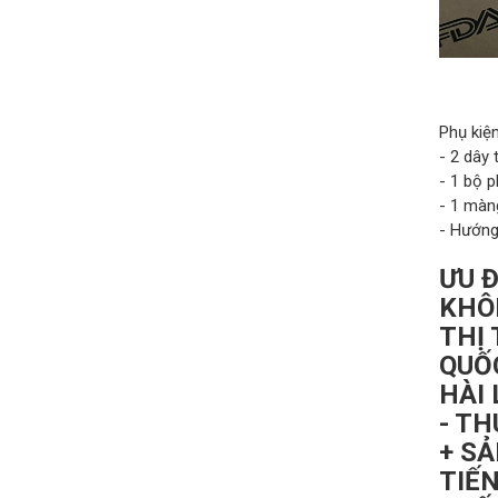
Phụ kiệ
- 2 dây 
- 1 bộ p
- 1 màng
- Hướng
ƯU 
KHÔ
THỊ
QUỐC
HÀI 
- TH
+ S
TIẾN