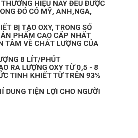
 THƯƠNG HIỆU NÀY ĐỀU ĐƯỢC
RONG ĐÓ CÓ MỸ, ANH,NGA,
ẾT BỊ TẠO OXY, TRONG SỐ
SẢN PHẨM CAO CẤP NHẤT
ÊN TÂM VỀ CHẤT LƯỢNG CỦA
ƯỢNG 8 LÍT/PHÚT
TẠO RA LƯỢNG OXY TỪ 0,5 - 8
ỨC TINH KHIẾT TỪ TRÊN 93%
 DUNG TIỆN LỢI CHO NGƯỜI