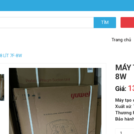
TÌM
Trang chủ
 LÍT 7F-8W
MÁY 
8W
1
Giá:
Máy tạo 
Xuất xứ
:
Thương 
Bảo hàn