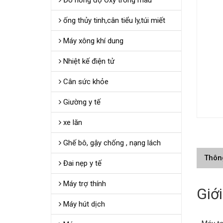
Đo nồng độ Oxy trong máu
ống thủy tinh,cân tiểu ly,túi miết
Máy xông khí dung
Nhiệt kế điện tử
Cân sức khỏe
Giường y tế
xe lăn
Ghế bô, gậy chống , nạng lách
Thôn
Đai nẹp y tế
Máy trợ thính
Giới
Máy hút dịch