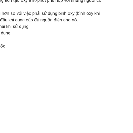
g tích tạo oxy 8 lít/phút phù hợp với những người có
 hơn so với việc phải sử dụng bình oxy (bình oxy khi
i đâu khi cung cấp đủ nguồn điện cho nó.
mái khi sử dụng
 dung
uốc