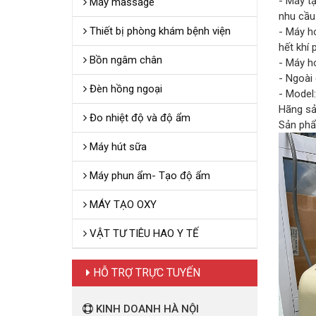
- Máy tạ
Máy massage
nhu cầu
Thiết bị phòng khám bệnh viện
- Máy ho
hết khí 
Bồn ngâm chân
- Máy h
- Ngoài
Đèn hồng ngoại
- Model
Hãng sả
Đo nhiệt độ và độ ẩm
Sản phẩ
Máy hút sữa
Máy phun ẩm- Tạo độ ẩm
MÁY TẠO OXY
VẬT TƯ TIÊU HAO Y TẾ
HỖ TRỢ TRỰC TUYẾN
KINH DOANH HÀ NỘI