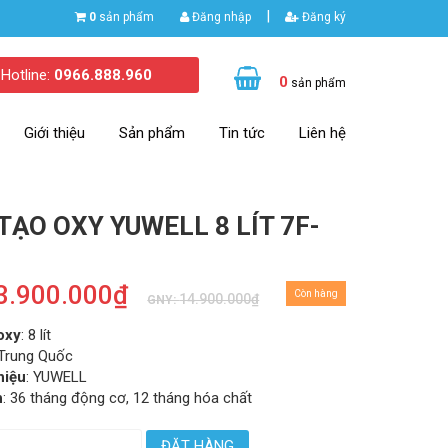
|
0
sản phẩm
Đăng nhập
Đăng ký
Hotline:
0966.888.960
0
sản phẩm
Giới thiệu
Sản phẩm
Tin tức
Liên hệ
TẠO OXY YUWELL 8 LÍT 7F-
3.900.000₫
Còn hàng
14.900.000₫
GNY:
oxy
: 8 lít
 Trung Quốc
hiệu
: YUWELL
h
: 36 tháng động cơ, 12 tháng hóa chất
ĐẶT HÀNG