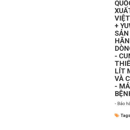
QUỐ
XUẤT
VIỆT
+ YU
SẢN
HÃN
DÒN
- CU
THIẾ
LÍT 
VÀ C
- M
BỆNH
- Bảo h
Tags