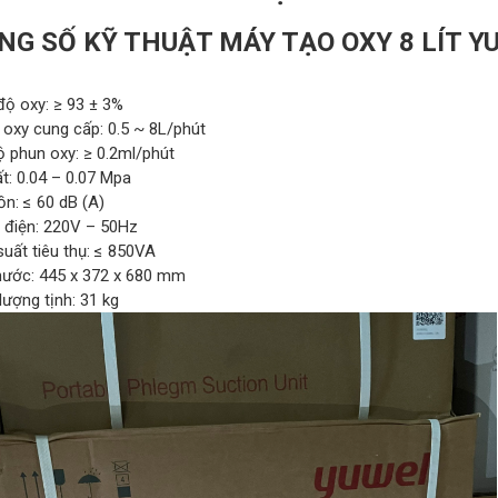
NG SỐ KỸ THUẬT MÁY TẠO OXY 8 LÍT Y
độ oxy: ≥ 93 ± 3%
 oxy cung cấp: 0.5 ~ 8L/phút
ộ phun oxy: ≥ 0.2ml/phút
t: 0.04 – 0.07 Mpa
ồn: ≤ 60 dB (A)
 điện: 220V – 50Hz
uất tiêu thụ: ≤ 850VA
thước: 445 x 372 x 680 mm
lượng tịnh: 31 kg