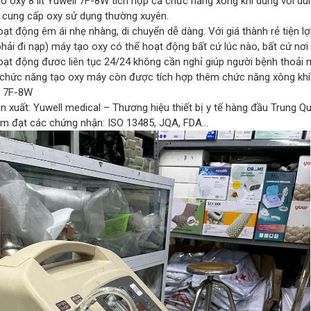
o oxy 8 lít Yuwell 7F-8W tích hợp cả chức năng xông khí dung với dun
 cung cấp oxy sử dụng thường xuyên.
ạt động êm ái nhẹ nhàng, di chuyển dễ dàng. Với giá thành rẻ tiện lợi
phải đi nạp) máy tạo oxy có thể hoạt động bất cứ lúc nào, bất cứ nơ
oạt động đươc liên tục 24/24 không cần nghỉ giúp người bệnh thoải 
 chức năng tạo oxy máy còn được tích hợp thêm chức năng xông khí
: 7F-8W
n xuất: Yuwell medical – Thương hiệu thiết bị y tế hàng đầu Trung Q
m đạt các chứng nhận: ISO 13485, JQA, FDA…