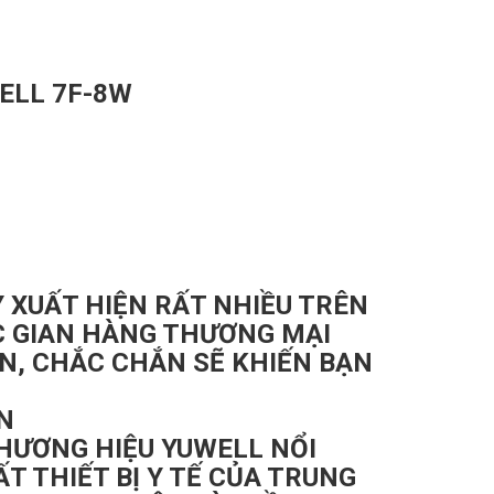
WELL 7F-8W
XUẤT HIỆN RẤT NHIỀU TRÊN
C GIAN HÀNG THƯƠNG MẠI
ỚN, CHẮC CHẮN SẼ KHIẾN BẠN
N
HƯƠNG HIỆU YUWELL NỔI
T THIẾT BỊ Y TẾ CỦA TRUNG