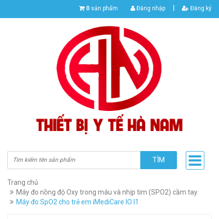
|
0
sản phẩm
Đăng nhập
Đăng ký
TÌM
Trang chủ
Máy đo nồng độ Oxy trong máu và nhịp tim (SPO2) cầm tay
Máy đo SpO2 cho trẻ em iMediCare IO I1