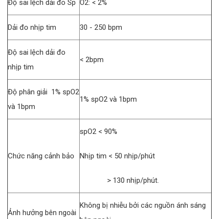
Độ sai lệch dải đo Sp
O2: < 2%
Dải đo nhịp tim
30 - 250 bpm
Độ sai lệch dải đo
< 2bpm
nhịp tim
Độ phân giải 1% spO2
1% spO2 và 1bpm
và 1bpm
spO2 < 90%
Chức năng cảnh bảo
Nhịp tim < 50 nhịp/phút
> 130 nhịp/phút.
Không bị nhiễu bởi các nguồn ánh sáng
Ảnh hưởng bên ngoài