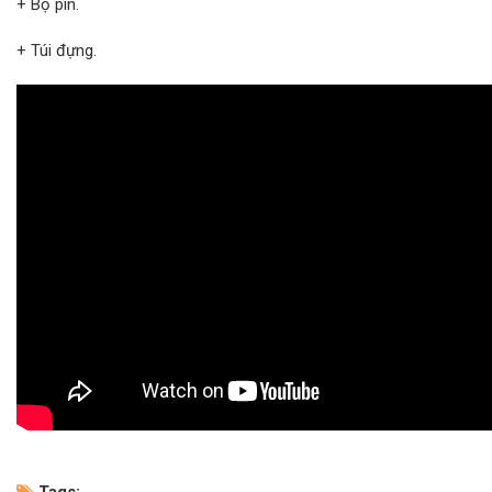
+ Bộ pin.
+ Túi đựng.
Tags: