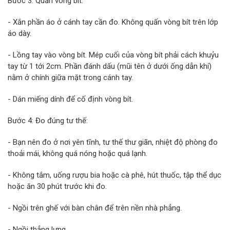
Bước 3: Quấn vòng bít:
- Xắn phần áo ở cánh tay cần đo. Không quấn vòng bít trên lớp
áo dày.
- Lồng tay vào vòng bít. Mép cuối của vòng bít phải cách khuỷu
tay từ 1 tới 2cm. Phần đánh dấu (mũi tên ở dưới ống dẫn khí)
nằm ở chính giữa mặt trong cánh tay.
- Dán miếng dính để cố định vòng bít.
Bước 4: Đo đúng tư thế:
- Bạn nên đo ở nơi yên tĩnh, tư thế thư giãn, nhiệt độ phòng đo
thoải mái, không quá nóng hoặc quá lạnh.
- Không tắm, uống rượu bia hoặc cà phê, hút thuốc, tập thể dục
hoặc ăn 30 phút trước khi đo.
- Ngồi trên ghế với bàn chân để trên nền nhà phẳng.
- Ngồi thẳng lưng.