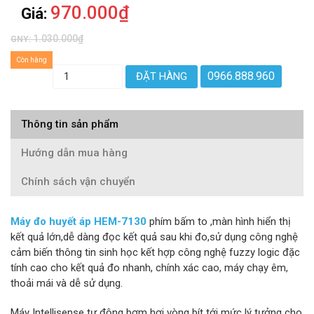
970.000₫
Giá:
1.030.000₫
GNY:
Còn hàng
0966.888.960
ĐẶT HÀNG
Thông tin sản phẩm
Hướng dẫn mua hàng
Chính sách vận chuyển
Máy đo huyết áp HEM-7130
phím bấm to ,màn hình hiển thị
kết quả lớn,dễ dàng đọc kết quả sau khi đo,sử dụng công nghệ
cảm biến thông tin sinh học kết hợp công nghệ fuzzy logic đặc
tính cao cho kết quả đo nhanh, chính xác cao, máy chạy êm,
thoải mái và dễ sử dụng.
Máy Intellisense tự động bơm hơi vòng bít tới mức lý tưởng cho