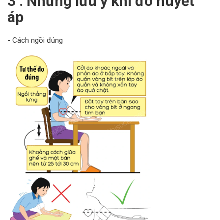
3 . Những lưu ý khi đo huyết
áp
- Cách ngồi đúng