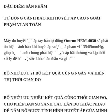
ĐẶC ĐIỂM SẢN PHẨM
TỰ ĐỘNG CẢNH BÁO KHI HUYẾT ÁP CAO NGOÀI
PHẠM VI AN TOÀN
Máy đo huyết áp bắp tay bán tự động
Omron HEM-4030
sẽ phát
tín hiệu cảnh báo khi huyết áp vượt quá phạm vi 135/85mmHg,
giúp bạn nhanh chóng phát hiện huyết áp bất thường và kịp thời
xử lý để bảo vệ sức khỏe bản thân và gia đình.
BỘ NHỚ LƯU 21 BỘ KẾT QUẢ CÙNG NGÀY VÀ HIỂN
THỊ THỜI GIAN ĐO
BỘ NHỚ LƯU NHIỀU KẾT QUẢ CÙNG THỜI GIAN ĐO,
CHO PHÉP BẠN SO SÁNH CÁC LẦN ĐO KHÁC NHAU
ĐỂ NẮM RÕ ĐƯỢC TÌNH HÌNH HUYẾT ÁP CỦA MÌNH