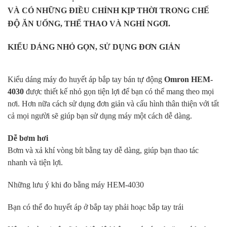
VÀ CÓ NHỮNG ĐIỀU CHỈNH KỊP THỜI TRONG CHẾ
ĐỘ ĂN UỐNG, THỂ THAO VÀ NGHỈ NGƠI.
KIỂU DÁNG NHỎ GỌN, SỬ DỤNG ĐƠN GIẢN
Kiểu dáng máy đo huyết áp bắp tay bán tự động
Omron HEM-
4030
được thiết kế nhỏ gọn tiện lợi để bạn có thể mang theo mọi
nơi. Hơn nữa cách sử dụng đơn giản và cấu hình thân thiện với tất
cả mọi người sẽ giúp bạn sử dụng máy một cách dễ dàng.
Dễ bơm hơi
Bơm và xả khí vòng bít bằng tay dễ dàng, giúp bạn thao tác
nhanh và tiện lợi.
Những lưu ý khi đo bằng máy HEM-4030
Bạn có thể đo huyết áp ở bắp tay phải hoạc bắp tay trái