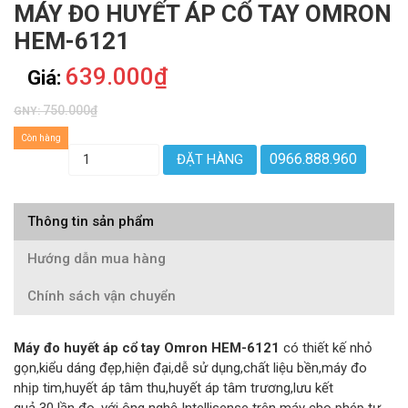
MÁY ĐO HUYẾT ÁP CỔ TAY OMRON
HEM-6121
639.000₫
Giá:
750.000₫
GNY:
Còn hàng
0966.888.960
ĐẶT HÀNG
Thông tin sản phẩm
Hướng dẫn mua hàng
Chính sách vận chuyển
Máy đo huyết áp cổ tay Omron HEM-6121
có thiết kế nhỏ
gọn,kiểu dáng đẹp,hiện đại,dễ sử dụng,chất liệu bền,máy đo
nhịp tim,huyết áp tâm thu,huyết áp tâm trương,lưu kết