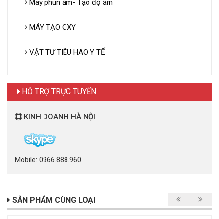
Máy phun ẩm- Tạo độ ẩm
MÁY TẠO OXY
VẬT TƯ TIÊU HAO Y TẾ
HỖ TRỢ TRỰC TUYẾN
KINH DOANH HÀ NỘI
Mobile: 0966.888.960
SẢN PHẨM CÙNG LOẠI