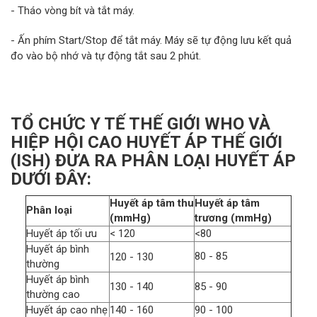
- Tháo vòng bít và tắt máy.
- Ấn phím Start/Stop để tắt máy. Máy sẽ tự động lưu kết quả
đo vào bộ nhớ và tự động tắt sau 2 phút.
TỔ CHỨC Y TẾ THẾ GIỚI WHO VÀ
HIỆP HỘI CAO HUYẾT ÁP THẾ GIỚI
(ISH) ĐƯA RA PHÂN LOẠI HUYẾT ÁP
DƯỚI ĐÂY:
Huyết áp tâm thu
Huyết áp tâm
Phân loại
(mmHg)
trương (mmHg)
Huyết áp tối ưu
< 120
<80
Huyết áp bình
80 - 85
120 - 130
thường
Huyết áp bình
130 - 140
85 - 90
thường cao
Huyết áp cao nhẹ
140 - 160
90 - 100