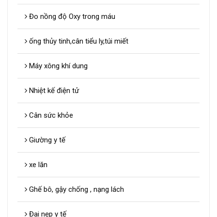
Đo nồng độ Oxy trong máu
ống thủy tinh,cân tiểu ly,túi miết
Máy xông khí dung
Nhiệt kế điện tử
Cân sức khỏe
Giường y tế
xe lăn
Ghế bô, gậy chống , nạng lách
Đai nẹp y tế