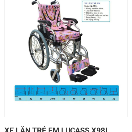
XE LĂN TRẺ EM LUCASS X98L