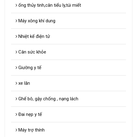
ống thủy tinh,cân tiểu ly,túi miết
Máy xông khí dung
Nhiệt kế điện tử
Cân sức khỏe
Giường y tế
xe lăn
Ghế bô, gậy chống , nạng lách
Đai nẹp y tế
Máy trợ thính