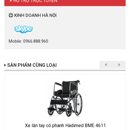
HỖ TRỢ TRỰC TUYẾN
KINH DOANH HÀ NỘI
Mobile: 0966.888.960
SẢN PHẨM CÙNG LOẠI
​​​​​​​Xe lăn tay có phanh Hadimed BME 4611