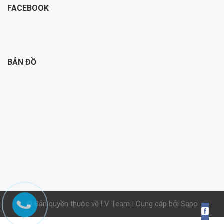
FACEBOOK
BẢN ĐỒ
© Bản quyền thuộc về LV Team | Cung cấp bởi Sapo