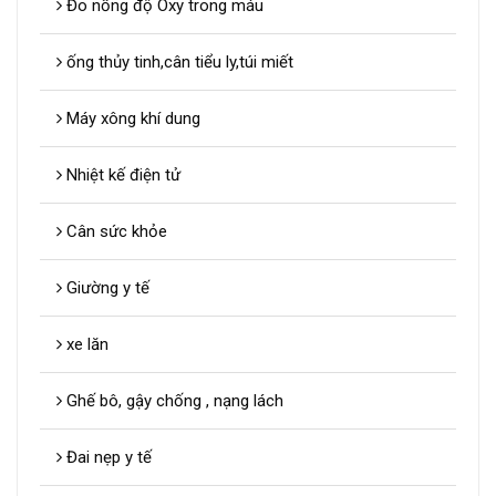
Đo nồng độ Oxy trong máu
ống thủy tinh,cân tiểu ly,túi miết
Máy xông khí dung
Nhiệt kế điện tử
Cân sức khỏe
Giường y tế
xe lăn
Ghế bô, gậy chống , nạng lách
Đai nẹp y tế