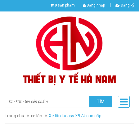
|
0
sản phẩm
Đăng nhập
Đăng ký
TÌM
Trang chủ
xe lăn
Xe lăn lucass X97J cao cấp