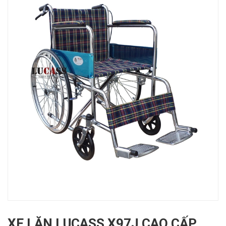
XE LĂN LUCASS X97J CAO CẤP