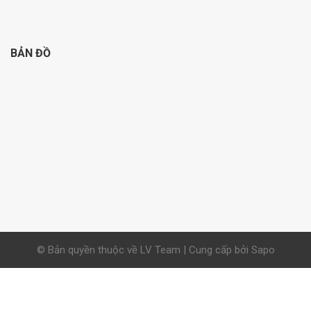
BẢN ĐỒ
© Bản quyền thuộc về LV Team | Cung cấp bởi Sapo