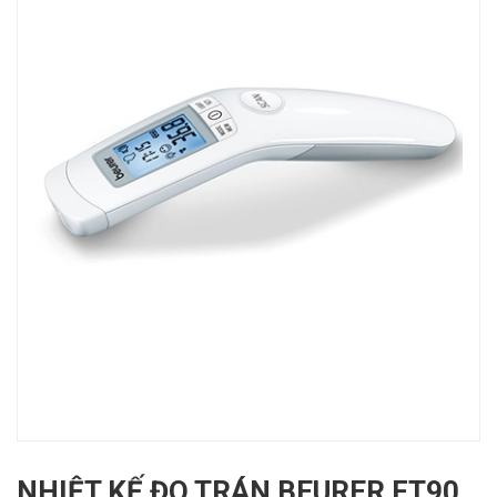
NHIỆT KẾ ĐO TRÁN BEURER FT90