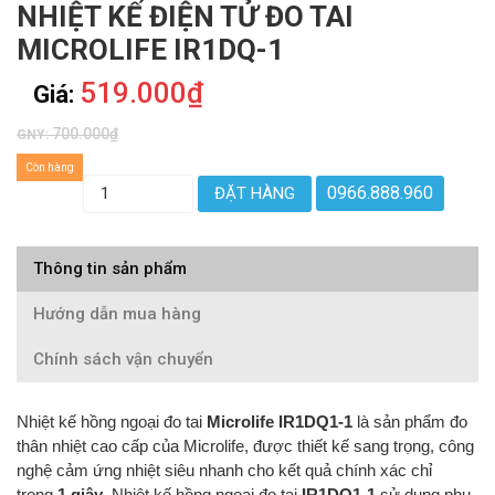
NHIỆT KẾ ĐIỆN TỬ ĐO TAI
MICROLIFE IR1DQ-1
519.000₫
Giá:
700.000₫
GNY:
Còn hàng
0966.888.960
ĐẶT HÀNG
Thông tin sản phẩm
Hướng dẫn mua hàng
Chính sách vận chuyển
Nhiệt kế hồng ngoại đo tai
Microlife IR1DQ1-1
là sản phẩm đo
thân nhiệt cao cấp của Microlife, được thiết kế sang trọng, công
nghệ cảm ứng nhiệt siêu nhanh cho kết quả chính xác chỉ
trong
1 giây
. Nhiệt kế hồng ngoại đo tai
IR1DQ1-1
sử dụng phụ