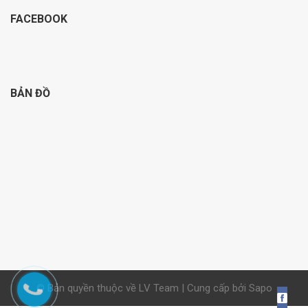
FACEBOOK
BẢN ĐỒ
© Bản quyền thuộc về LV Team | Cung cấp bởi Sapo