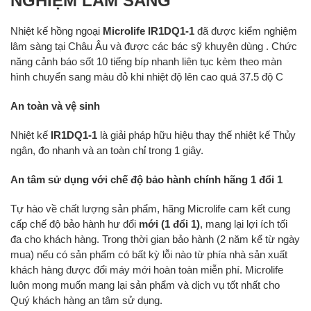
NGHIỆM LÂM SÀNG
Nhiệt kế hồng ngoại
Microlife IR1DQ1-1
đã được kiểm nghiệm
lâm sàng tại Châu Âu và được các bác sỹ khuyên dùng . Chức
năng cảnh báo sốt 10 tiếng bíp nhanh liên tục kèm theo màn
hình chuyển sang màu đỏ khi nhiệt độ lên cao quá 37.5 độ C
An toàn và vệ sinh
Nhiệt kế
IR1DQ1-1
là giải pháp hữu hiệu thay thế nhiệt kế Thủy
ngân, đo nhanh và an toàn chỉ trong 1 giây.
An tâm sử dụng với chế độ bảo hành chính hãng 1 đổi 1
Tự hào về chất lượng sản phẩm, hãng Microlife cam kết cung
cấp chế độ bảo hành hư đổi
mới (1 đổi 1)
, mang lại lợi ích tối
đa cho khách hàng. Trong thời gian bảo hành (2 năm kể từ ngày
mua) nếu có sản phẩm có bất kỳ lỗi nào từ phía nhà sản xuất
khách hàng được đổi máy mới hoàn toàn miễn phí. Microlife
luôn mong muốn mang lại sản phẩm và dịch vụ tốt nhất cho
Quý khách hàng an tâm sử dụng.