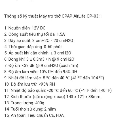
Thông số kỹ thuật Máy trợ thở CPAP AirLife CP-03 :
1. Nguồn điện: 12V DC
2. Công suất tiêu thụ tối đa: 1.5A
3. Dãy áp suất: 3 cmH2O - 20 cmH2O
4. Thời gian đáp ứng: 0-60 phút
5. Áp suất khí cần chỉnh: ± 3 cmH2O
6. Dòng khí: 3 ± 0.3m3 / h @ 9 cmH2O
7. Độ ồn: <33 dB @ 9 cmH2O (cách 1m)
8. Độ ẩm làm việc: 10% RH đến 95% RH
9. Nhiệt độ làm việc: 5 ℃ đến 40 ℃ (41 ℉ đến 104 ℉)
10. Độ ẩm lưu trữ: <95% RH
11. Nhiệt độ bảo quản: -20 ℃ đến 60 ℃ (-4 ℉ đến 140 ℉)
12. Kích thước: (dài x rộng x cao) 143 x 121 x 88mm
13. Trọng lượng: 400g
14. Tuổi thọ sử dụng: 2 năm
15. An toàn: Tiêu chuẩn CE, FDA