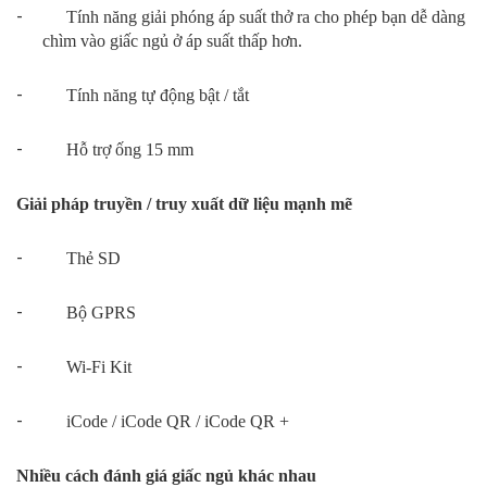
-
Tính năng giải phóng áp suất thở ra cho phép bạn dễ dàng
chìm vào giấc ngủ ở áp suất thấp hơn.
-
Tính năng tự động bật / tắt
-
Hỗ trợ ống 15 mm
Giải pháp truyền / truy xuất dữ liệu mạnh mẽ
-
Thẻ SD
-
Bộ GPRS
-
Wi-Fi Kit
-
iCode / iCode QR / iCode QR +
Nhiều cách đánh giá giấc ngủ khác nhau