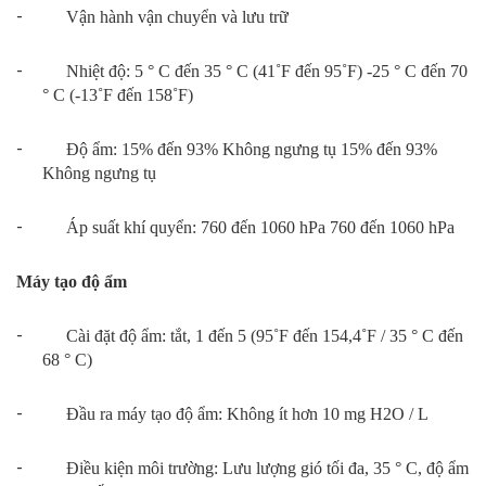
-
Vận hành vận chuyển và lưu trữ
-
Nhiệt độ: 5 ° C đến 35 ° C (41˚F đến 95˚F) -25 ° C đến 70
° C (-13˚F đến 158˚F)
-
Độ ẩm: 15% đến 93% Không ngưng tụ 15% đến 93%
Không ngưng tụ
-
Áp suất khí quyển: 760 đến 1060 hPa 760 đến 1060 hPa
Máy tạo độ ẩm
-
Cài đặt độ ẩm: tắt, 1 đến 5 (95˚F đến 154,4˚F / 35 ° C đến
68 ° C)
-
Đầu ra máy tạo độ ẩm: Không ít hơn 10 mg H2O / L
-
Điều kiện môi trường: Lưu lượng gió tối đa, 35 ° C, độ ẩm