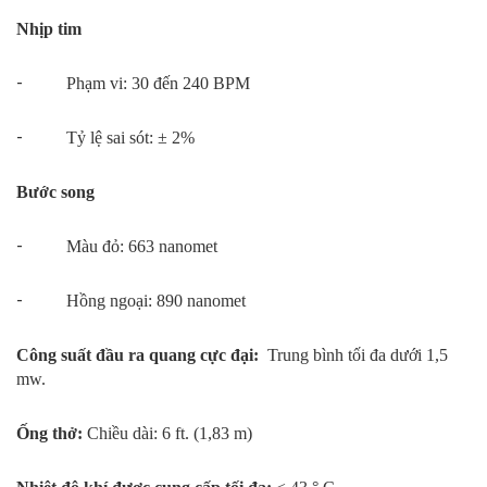
Nhịp tim
-
Phạm vi: 30 đến 240 BPM
-
Tỷ lệ sai sót: ± 2%
Bước song
-
Màu đỏ: 663 nanomet
-
Hồng ngoại: 890 nanomet
Công suất đầu ra quang cực đại:
Trung bình tối đa dưới 1,5
mw.
Ống thở:
Chiều dài: 6 ft. (1,83 m)