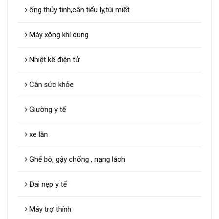
ống thủy tinh,cân tiểu ly,túi miết
Máy xông khí dung
Nhiệt kế điện tử
Cân sức khỏe
Giường y tế
xe lăn
Ghế bô, gậy chống , nạng lách
Đai nẹp y tế
Máy trợ thính