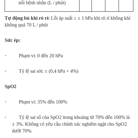
nối bệnh nhân (L / phút)
Tự động bù khi rò rỉ:
Lỗi áp suất ≤ ± 1 hPa khi rò rỉ không khí
không quá 70 L / phút
Sức ép:
-
Phạm vi: 0 đến 20 hPa
-
Tỷ lệ sai sót: ± (0,4 hPa + 4%)
SpO2
-
Phạm vi: 35% đến 100%
-
Tỷ lệ sai số của SpO2 trong khoảng từ 70% đến 100% là
± 3%. Không có yêu cầu chính xác nghiêm ngặt cho SpO2
dưới 70%.