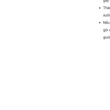
gây 
Thàn
xuốn
Nếu 
gội 
giườ