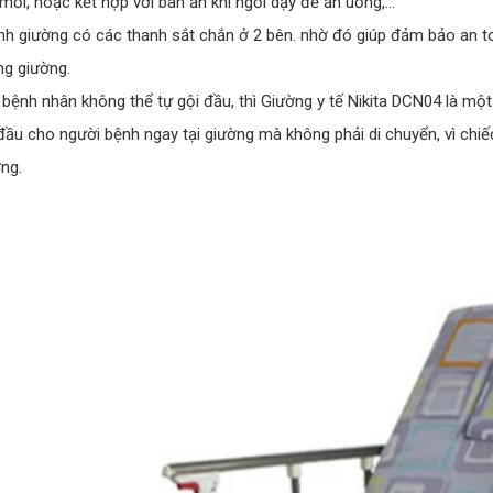
mỏi, hoặc kết hợp với bàn ăn khi ngồi dậy để ăn uống,...
h giường có các thanh sắt chắn ở 2 bên. nhờ đó giúp đảm bảo an to
g giường.
bệnh nhân không thể tự gội đầu, thì Giường y tế Nikita DCN04 là mộ
đầu cho người bệnh ngay tại giường mà không phải di chuyển, vì chiếc
ng.