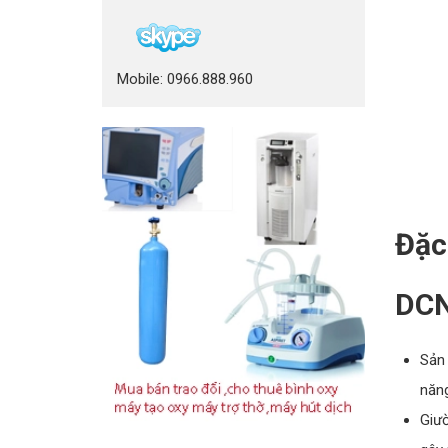
Mobile: 0966.888.960
Đặc
DC
Sản 
năng
Giườ