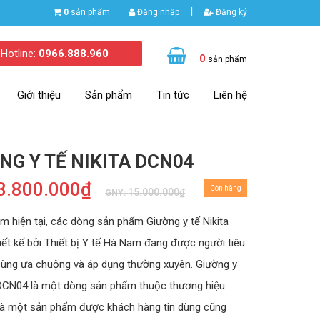
|
0
sản phẩm
Đăng nhập
Đăng ký
Hotline:
0966.888.960
0
sản phẩm
Giới thiệu
Sản phẩm
Tin tức
Liên hệ
NG Y TẾ NIKITA DCN04
3.800.000₫
Còn hàng
15.000.000₫
GNY:
ểm hiện tại, các dòng sản phẩm Giường y tế Nikita
ết kế bởi Thiết bị Y tế Hà Nam đang được người tiêu
cùng ưa chuộng và áp dụng thường xuyên. Giường y
a DCN04 là một dòng sản phẩm thuộc thương hiệu
 là một sản phẩm được khách hàng tin dùng cũng