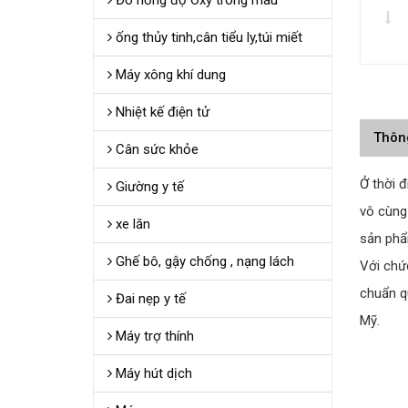
Đo nồng độ Oxy trong máu
ống thủy tinh,cân tiểu ly,túi miết
Máy xông khí dung
Nhiệt kế điện tử
Thôn
Cân sức khỏe
Ở thời 
Giường y tế
vô cùng
xe lăn
sản phẩ
Ghế bô, gậy chống , nạng lách
Với chứ
chuẩn q
Đai nẹp y tế
Mỹ.
Máy trợ thính
Máy hút dịch