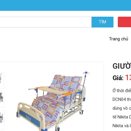
TÌM
Trang chủ
GIƯỜ
1
Giá:
Ở thời đi
DCN04 thi
dùng vô 
tế Nikit
Nikita và