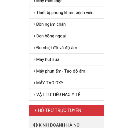
Máy massage
Thiết bị phòng khám bệnh viện
Bồn ngâm chân
Đèn hồng ngoại
Đo nhiệt độ và độ ẩm
Máy hút sữa
Máy phun ẩm- Tạo độ ẩm
MÁY TẠO OXY
VẬT TƯ TIÊU HAO Y TẾ
HỖ TRỢ TRỰC TUYẾN
KINH DOANH HÀ NỘI