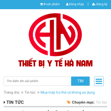
|
0
sản phẩm
Đăng nhập
Đăng ký
TÌM
Trang chủ
Tin tức
Mua máy trợ thở cũ không sử dụng
TIN TỨC
Chuyên mục:
Tin tức