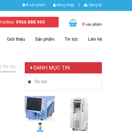
|
0
sản phẩm
Đăng nhập
Đăng ký
Hotline:
0966.888.960
0
sản phẩm
Giới thiệu
Sản phẩm
Tin tức
Liên hệ
:
Tin tức
DANH MỤC TIN
Tin tức