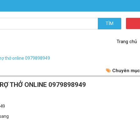
TÌM
Trang chủ
trợ thở online 0979898949
Chuyên mục
RỢ THỞ ONLINE 0979898949
949
 sang