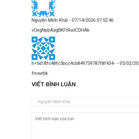
Nguyễn Minh Khải
- 07/14/2026 07:52:46
vOegNpbAagBKFtRwICDHAk
h=5d18fc48fc5bcc4cb849739787f8f434-
- 05/02/20
fnvwrbk
VIẾT BÌNH LUẬN