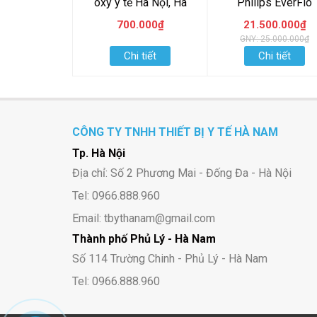
oxy y tế Hà Nội, Hà
Philips EverFlo
Nam
700.000₫
21.500.000₫
GNY: 25.000.000₫
Chi tiết
Chi tiết
CÔNG TY TNHH THIẾT BỊ Y TẾ HÀ NAM
Tp. Hà Nội
Địa chỉ: Số 2 Phương Mai - Đống Đa - Hà Nội
Tel: 0966.888.960
Email: tbythanam@gmail.com
Thành phố Phủ Lý - Hà Nam
Số 114 Trường Chinh - Phủ Lý - Hà Nam
Tel: 0966.888.960