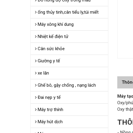
Đo nồng độ Oxy trong máu
ống thủy tinh,cân tiểu ly,túi miết
Máy xông khí dung
Nhiệt kế điện tử
Cân sức khỏe
Giường y tế
xe lăn
Thôn
Ghế bô, gậy chống , nạng lách
Máy tạo
Đai nẹp y tế
Oxy/phú
Oxy thật
Máy trợ thính
THÔ
Máy hút dịch
- Nồng 