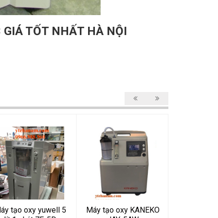
3 GIÁ TỐT NHẤT HÀ NỘI
áy tạo oxy yuwell 5
Máy tạo oxy KANEKO
Máy tạo oxy