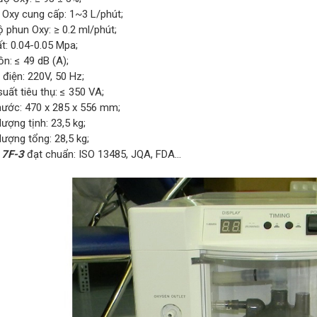
 Oxy cung cấp: 1~3 L/phút;
 phun Oxy: ≥ 0.2 ml/phút;
t: 0.04-0.05 Mpa;
ồn: ≤ 49 dB (A);
điện: 220V, 50 Hz;
uất tiêu thụ: ≤ 350 VA;
thước: 470 x 285 x 556 mm;
lượng tịnh: 23,5 kg;
lượng tổng: 28,5 kg;
 7F-3
đạt chuẩn: ISO 13485, JQA, FDA…