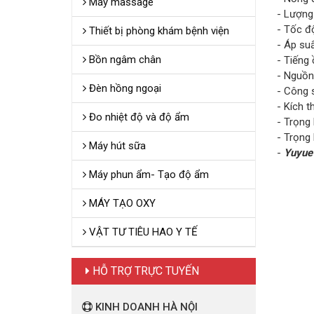
Máy massage
- Lượng
- Tốc độ
Thiết bị phòng khám bệnh viện
- Áp suấ
Bồn ngâm chân
- Tiếng 
- Nguồn 
Đèn hồng ngoại
- Công s
- Kích 
Đo nhiệt độ và độ ẩm
- Trọng 
- Trọng 
Máy hút sữa
-
Yuyue
Máy phun ẩm- Tạo độ ẩm
MÁY TẠO OXY
VẬT TƯ TIÊU HAO Y TẾ
HỖ TRỢ TRỰC TUYẾN
KINH DOANH HÀ NỘI