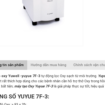
g tin sản phẩm
Hướng dẫn mua hàng
Chính sách vận ch
 oxy Yuwell -yuyue 7F-3
tự động lọc Oxy sạch từ môi trường.
Yuy
t rất thích hợp dùng cho các bệnh nhân cần hỗ trợ thở Oxy trong hồ
 bất tiện;
máy tạo Oxy Yuyue 7F-3
là giải pháp thực sự tốt, hiệu quả 
NG SỐ YUYUE 7F-3
:
độ Oxy: ≥ 93 ± 3%;