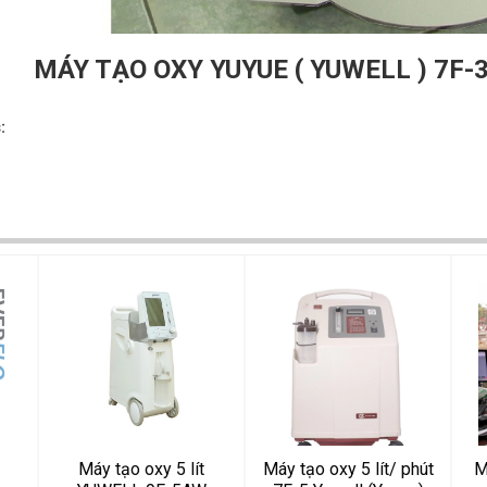
MÁY TẠO OXY YUYUE ( YUWELL ) 7F-
:
Máy tạo oxy 5 lít
Máy tạo oxy 5 lít/ phút
M