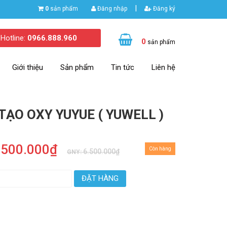
|
0
sản phẩm
Đăng nhập
Đăng ký
Hotline:
0966.888.960
0
sản phẩm
Giới thiệu
Sản phẩm
Tin tức
Liên hệ
TẠO OXY YUYUE ( YUWELL )
.500.000₫
Còn hàng
6.500.000₫
GNY:
ĐẶT HÀNG