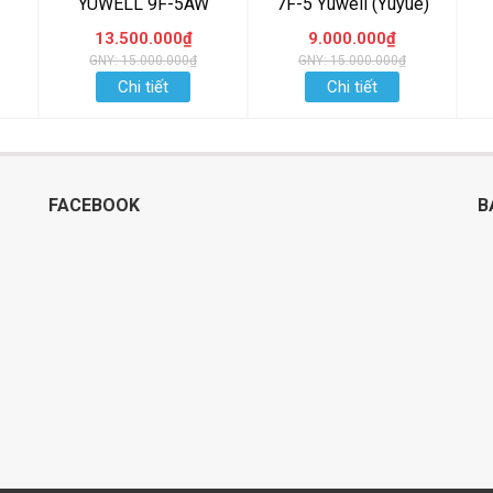
YUWELL 9F-5AW
7F-5 Yuwell (Yuyue)
13.500.000₫
9.000.000₫
GNY: 15.000.000₫
GNY: 15.000.000₫
Chi tiết
Chi tiết
FACEBOOK
B