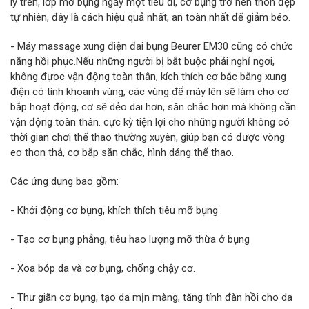
lý trên, lớp mỡ bụng ngày một tiêu đi, cơ bụng trở nên thon đẹp
tự nhiên, đây là cách hiệu quả nhất, an toàn nhất để giảm béo.
- Máy massage xung điện đai bụng Beurer EM30 cũng có chức
năng hồi phục.Nếu những người bị bắt buộc phải nghỉ ngơi,
không đựoc vận động toàn thân, kích thích cơ bắc bằng xung
điện có tính khoanh vùng, các vùng để máy lên sẽ làm cho cơ
bắp hoạt động, cơ sẽ dẻo dai hơn, săn chắc hơn mà không cần
vận động toàn thân. cực kỳ tiện lợi cho những người không có
thời gian chơi thể thao thường xuyên, giúp bạn có được vòng
eo thon thả, cơ bắp săn chắc, hình dáng thể thao.
Các ứng dụng bao gồm:
- Khởi động cơ bụng, khích thích tiêu mỡ bụng
- Tạo cơ bụng phẳng, tiêu hao lượng mỡ thừa ở bụng
- Xoa bóp da và cơ bụng, chống chậy cơ.
- Thư giãn cơ bụng, tạo da mịn màng, tăng tính đàn hồi cho da