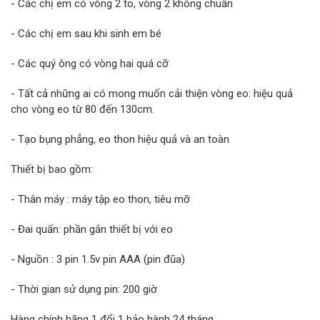
- Các chị em có vòng 2 to, vòng 2 không chuẩn
- Các chị em sau khi sinh em bé
- Các quý ông có vòng hai quá cỡ
- Tất cả những ai có mong muốn cải thiện vòng eo: hiệu quả
cho vòng eo từ 80 đến 130cm.
- Tạo bụng phẳng, eo thon hiệu quả và an toàn
Thiết bị bao gồm:
- Thân máy : máy tập eo thon, tiêu mỡ
- Đai quấn: phần gắn thiết bị với eo
- Nguồn : 3 pin 1.5v pin AAA (pin đũa)
- Thời gian sử dụng pin: 200 giờ
Hàng chính hãng 1 đổi 1 bảo hành 24 tháng