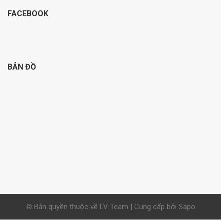
FACEBOOK
BẢN ĐỒ
© Bản quyền thuộc về LV Team | Cung cấp bởi Sapo