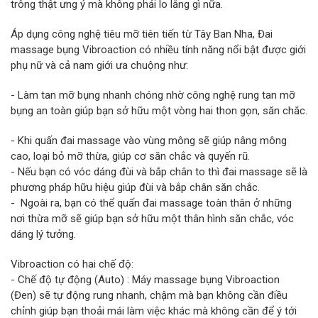
trông thật ưng ý mà không phải lo lắng gì nữa.
Áp dụng công nghệ tiêu mỡ tiên tiến từ Tây Ban Nha, Đai
massage bụng Vibroaction có nhiều tính năng nổi bật được giới
phụ nữ và cả nam giới ưa chuộng như:
- Làm tan mỡ bụng nhanh chóng nhờ công nghệ rung tan mỡ
bụng an toàn giúp bạn sở hữu một vòng hai thon gọn, săn chắc.
- Khi quấn đai massage vào vùng mông sẽ giúp nâng mông
cao, loại bỏ mỡ thừa, giúp cơ săn chắc và quyến rũ.
- Nếu bạn có vóc dáng đùi và bắp chân to thì đai massage sẽ là
phương pháp hữu hiệu giúp đùi và bắp chân săn chắc.
- Ngoài ra, bạn có thể quấn đai massage toàn thân ở những
nơi thừa mỡ sẽ giúp bạn sở hữu một thân hình săn chắc, vóc
dáng lý tưởng.
Vibroaction có hai chế độ:
- Chế độ tự động (Auto) : Máy massage bụng Vibroaction
(Đen) sẽ tự động rung nhanh, chậm mà bạn không cần điều
chỉnh giúp bạn thoải mái làm việc khác mà không cần để ý tới