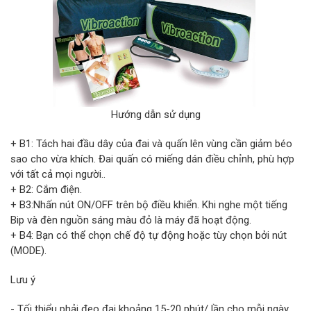
Hướng dẫn sử dụng
+ B1: Tách hai đầu dây của đai và quấn lên vùng cần giảm béo
sao cho vừa khích. Đai quấn có miếng dán điều chỉnh, phù hợp
với tất cả mọi người..
+ B2: Cắm điện.
+ B3:Nhấn nút ON/OFF trên bộ điều khiển. Khi nghe một tiếng
Bip và đèn nguồn sáng màu đỏ là máy đã hoạt động.
+ B4: Bạn có thể chọn chế độ tự động hoặc tùy chọn bởi nút
(MODE).
Lưu ý
- Tối thiểu phải đeo đai khoảng 15-20 phút/ lần cho mỗi ngày