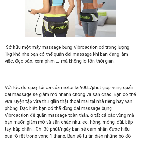
Sở hữu một máy massage bụng Vibroaction có trọng lượng
1kg khá nhẹ bạn có thể quấn đai massage khi bạn đang làm
việc, đọc báo, xem phim .... mà không lo tốn thới gian.
Với tốc độ quay tối đa của motor là 900L/phút giúp vùng quấn
đai massage sẽ giảm mỡ nhanh chóng và săn chắc. Bạn có thể
vừa luyện tập vừa thư giãn thật thoải mái tại nhà riêng hay văn
phòng. Đặc biệt, bạn có thể dùng đai massage bụng
Vibroaction để quấn massage toàn thân, ở tất cả các vùng mà
bạn muốn giảm mỡ và săn chắc như: eo, hông, mông, đùi, bắp
tay, bắp chân....Chỉ 30 phút/ngày bạn sẽ cảm nhận được hiệu
quả rõ rệt trong vòng 1 tháng. Bạn sẽ tự tin diện những bộ đồ