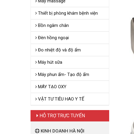
Máy massage
Thiết bị phòng khám bệnh viện
Bồn ngâm chân
Đèn hồng ngoại
Đo nhiệt độ và độ ẩm
Máy hút sữa
Máy phun ẩm- Tạo độ ẩm
MÁY TẠO OXY
VẬT TƯ TIÊU HAO Y TẾ
HỖ TRỢ TRỰC TUYẾN
KINH DOANH HÀ NỘI