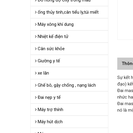
Đo nồng độ Oxy trong máu
ống thủy tinh,cân tiểu ly,túi miết
Máy xông khí dung
Nhiệt kế điện tử
Cân sức khỏe
Giường y tế
Thôn
xe lăn
Sự kết 
đạo) kế
Ghế bô, gậy chống , nạng lách
Đai mass
nhức ha
Đai nẹp y tế
Đai mas
Máy trợ thính
nó là m
Máy hút dịch