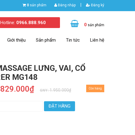
|
0
sản phẩm
Đăng nhập
Đăng ký
Hotline:
0966.888.960
0
sản phẩm
Giới thiệu
Sản phẩm
Tin tức
Liên hệ
MASSAGE LƯNG, VAI, CỔ
ER MG148
.829.000₫
Còn hàng
1.950.000₫
GNY:
ĐẶT HÀNG