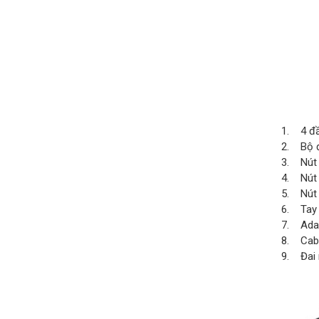
1. 4 đầ
2. Bộ đ
3. Nút 
4. Nút 
5. Nút c
6. Tay
7. Ada
8. Cab 
9. Đai 