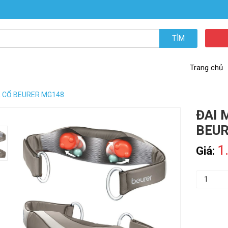
TÌM
Trang chủ
, CỔ BEURER MG148
ĐAI 
BEUR
1
Giá: