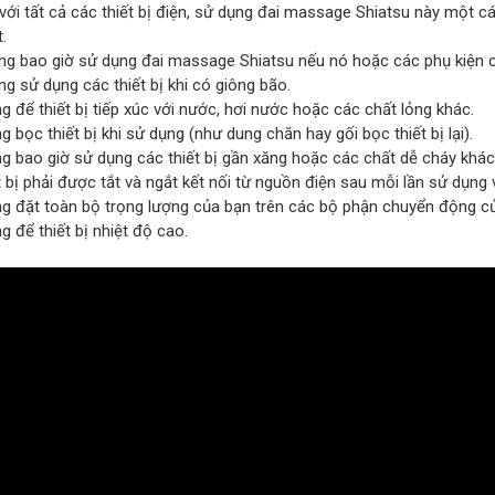
ới tất cả các thiết bị điện, sử dụng đai massage Shiatsu này một cá
.
 bao giờ sử dụng đai massage Shiatsu nếu nó hoặc các phụ kiện c
 sử dụng các thiết bị khi có giông bão.
 để thiết bị tiếp xúc với nước, hơi nước hoặc các chất lỏng khác.
bọc thiết bị khi sử dụng (như dung chăn hay gối bọc thiết bị lại).
 bao giờ sử dụng các thiết bị gần xăng hoặc các chất dễ cháy khác
bị phải được tắt và ngắt kết nối từ nguồn điện sau mỗi lần sử dụng 
 đặt toàn bộ trọng lượng của bạn trên các bộ phận chuyển động của t
 để thiết bị nhiệt độ cao.