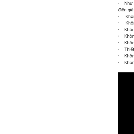
• Như v
điện giật
• Không
• Không
• Không
• Không 
• Không
• Thiết 
• Không
• Không