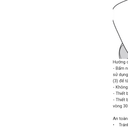
Hướng d
- Bấm n
sử dụng
(3) để t
- Không 
- Thiết 
- Thiết 
vòng 30
An toàn
• Tránh 