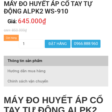
MÁY ĐO HUYẾT ÁP CỔ TAY TỰ
ĐỘNG ALPK2 WS-910
645.000₫
Giá:
850.000₫
GNY:
Còn hàng
0966.888.960
ĐẶT HÀNG
Thông tin sản phẩm
Hướng dẫn mua hàng
Chính sách vận chuyển
MÁY ĐO HUYẾT ÁP CỔ
TAY TỰ ĐỘNG ALPK2