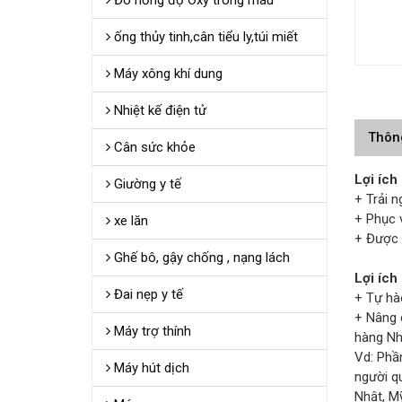
Đo nồng độ Oxy trong máu
ống thủy tinh,cân tiểu ly,túi miết
Máy xông khí dung
Nhiệt kế điện tử
Thôn
Cân sức khỏe
Lợi ích
Giường y tế
+ Trải n
+ Phục 
xe lăn
+ Được 
Ghế bô, gậy chống , nạng lách
Lợi ích
Đai nẹp y tế
+ Tự hà
+ Nâng c
Máy trợ thính
hàng Nh
Vd: Phầ
Máy hút dịch
người q
Nhật, M