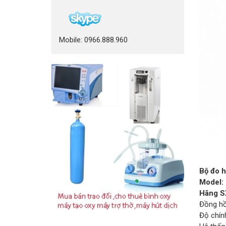
Mobile: 0966.888.960
Bộ đo h
Model:
Hãng S
Đồng hồ
Độ chí