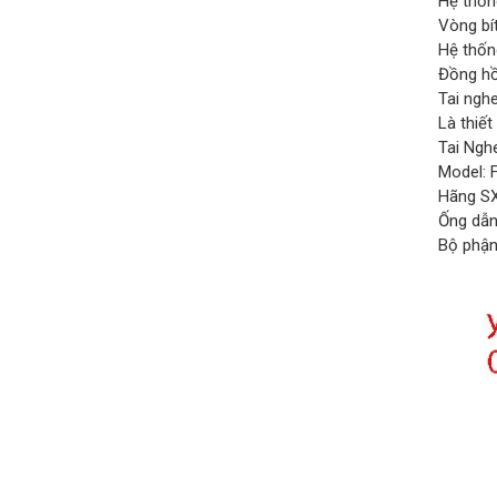
Hệ thốn
Vòng bít
Hệ thốn
Đồng hồ
Tai ngh
Là thiết
Tai Nghe
Model: 
Hãng SX
Ống dẫn
Bộ phận