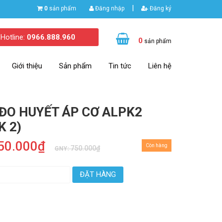
|
0
sản phẩm
Đăng nhập
Đăng ký
Hotline:
0966.888.960
0
sản phẩm
Giới thiệu
Sản phẩm
Tin tức
Liên hệ
ĐO HUYẾT ÁP CƠ ALPK2
K 2)
50.000₫
Còn hàng
750.000₫
GNY:
ĐẶT HÀNG