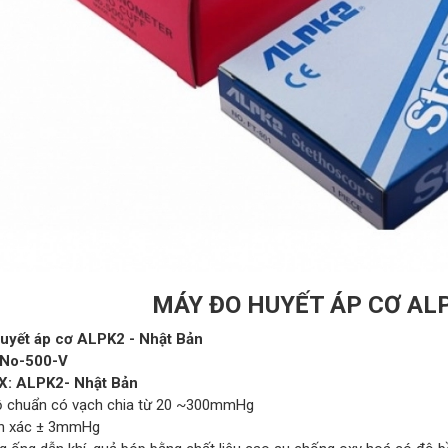
MÁY ĐO HUYẾT ÁP CƠ ALP
uyết áp cơ ALPK2 - Nhật Bản
 No-500-V
X: ALPK2- Nhật Bản
 chuẩn có vạch chia từ 20 ~300mmHg
nh xác ± 3mmHg