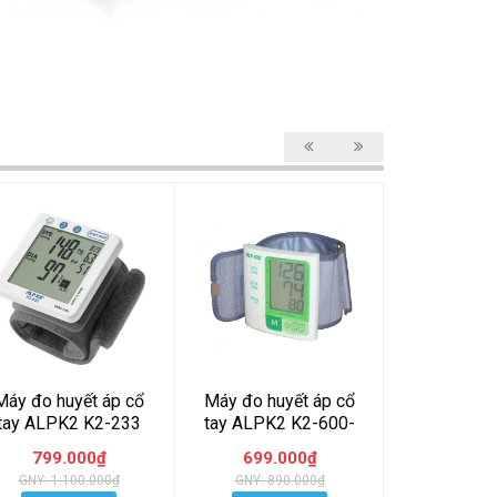
Máy đo huyết áp cổ
Máy đo huyết áp cổ
Máy đo huy
tay ALPK2 K2-233
tay ALPK2 K2-600-
tử bắp ta
made in Japan
ALPK2 
799.000₫
699.000₫
1.190
GNY: 1.100.000₫
GNY: 890.000₫
GNY: 1.6