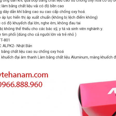
g ống dẫn khí, quả bóp bằng chất liệu cao su chống oxy hoá có độ 
 làm bằng chất liệu vải có độ bền cao
g dây dẫn khí bằng cao su cao cấp chống oxy hoá.
 áp lực hiển thị áp xuất chuẩn (không bị lệch điểm không)
e có độ khuyếch đại lớn, nghe êm, không đau tai
 bị không thể thiếu cho các bác sỹ, y tá và sinh viên nghành y.
 tim phổi (dùng cho cả người lớn và trẻ nhỏ )
FT-801
: ALPK2- Nhật Bản
 bằng chất liệu cao su chống oxy hoá
 khuếch đại âm thanh Làm bằng chất liệu Aluminum, màng khuếch đ