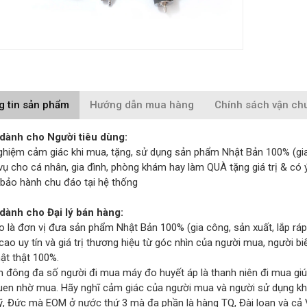
g tin sản phẩm
Hướng dẫn mua hàng
Chính sách vận ch
 dành cho Người tiêu dùng:
ghiệm cảm giác khi mua, tặng, sử dụng sản phẩm Nhật Bản 100% (gia cô
vụ cho cá nhân, gia đình, phòng khám hay làm QUÀ tặng giá trị & có 
bảo hành chu đáo tại hệ thống
 dành cho Đại lý bán hàng:
o là đơn vị đưa sản phẩm Nhật Bản 100% (gia công, sản xuất, lắp ráp
ao uy tín và giá trị thương hiệu từ góc nhìn của người mua, người b
ật thật 100%.
n đông đa số người đi mua máy đo huyết áp là thanh niên đi mua gi
uen nhờ mua. Hãy nghĩ cảm giác của người mua và người sử dụng kh
ỹ, Đức mà EOM ở nước thứ 3 mà đa phần là hàng TQ, Đài loan và cả VN