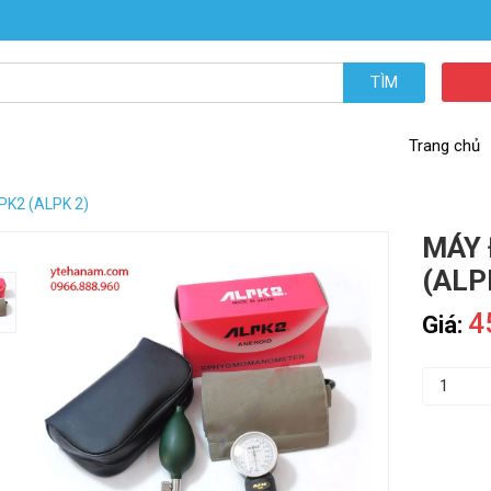
TÌM
Trang chủ
PK2 (ALPK 2)
MÁY 
(ALP
4
Giá: