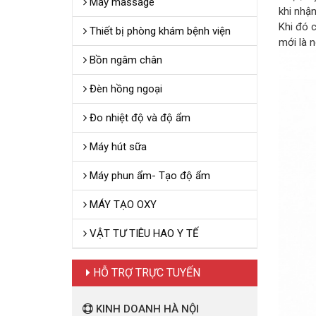
Máy massage
khi nhậ
Khi đó c
Thiết bị phòng khám bệnh viện
mới là 
Bồn ngâm chân
Đèn hồng ngoại
Đo nhiệt độ và độ ẩm
Máy hút sữa
Máy phun ẩm- Tạo độ ẩm
MÁY TẠO OXY
VẬT TƯ TIÊU HAO Y TẾ
HỖ TRỢ TRỰC TUYẾN
KINH DOANH HÀ NỘI