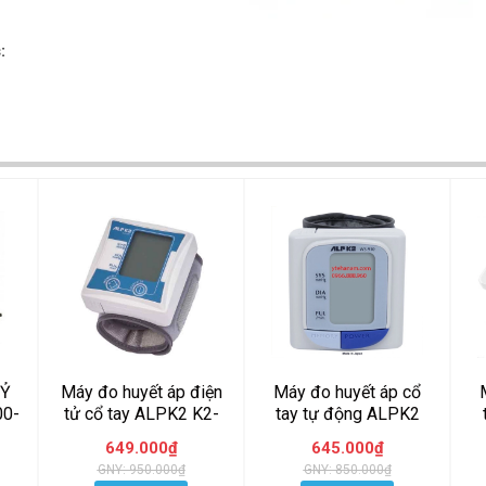
:
UỶ
Máy đo huyết áp điện
Máy đo huyết áp cổ
00-
tử cổ tay ALPK2 K2-
tay tự động ALPK2
051. Made in Japan
WS-910
649.000₫
645.000₫
GNY: 950.000₫
GNY: 850.000₫