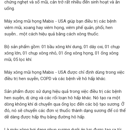
chứng nghẹt và sổ mũi, cản trở rất nhiều đến sinh hoạt và ăn
uống.
Máy xông mũi họng Mabis - USA giúp bạn điều trị các bệnh
viêm mũi, xoang hay viêm họng, viêm phế quản, phổi, hen
suyễn... một cách hiệu quả bằng cách xông thuốc.
Bộ sản phẩm gồm: 01 bầu xông khí dung, 01 dây oxi, 01 chụp
xông lớn, 01 chụp xông nhỏ, 01 ống xông họng, 01 ống xông
mũi, 05 lọc khí.
Máy xông mũi họng Mabis - USA được chỉ định dùng trong việc
điều trị hen suyễn, COPD và các bệnh về hô hấp khác.
Sản phẩm được sử dụng hiệu quả trong việc điều trị các bệnh
hen suyễn, dị ứng và các rối loạn hô hấp khác. Nó tạo ra một
dòng không khí di chuyển qua ống lọc đến các bộ tạo sương. Ở
đó, nó sẽ chuyển các đơn vị thuốc thành dạng sương để có thể
dễ dàng được hấp thụ bằng đường hô hấp.
Là máy xông hơi dạng phun sương dưới áp lực được tạo ra từ