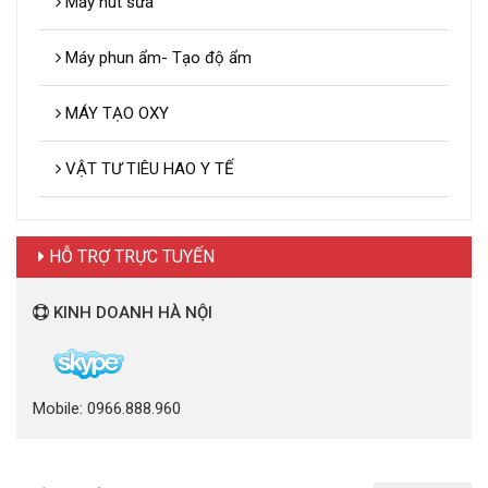
Máy hút sữa
Máy phun ẩm- Tạo độ ẩm
MÁY TẠO OXY
VẬT TƯ TIÊU HAO Y TẾ
HỖ TRỢ TRỰC TUYẾN
KINH DOANH HÀ NỘI
Mobile: 0966.888.960