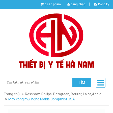
|
0
sản phẩm
Đăng nhập
Đăng ký
TÌM
Trang chủ
Rossmax, Philips, Polygreen, Beurer, Laica,Apolo
Máy xông mũi họng Mabis Compmist USA