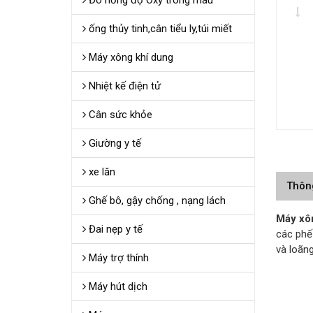
Đo nồng độ Oxy trong máu
ống thủy tinh,cân tiểu ly,túi miết
Máy xông khí dung
Nhiệt kế điện tử
Cân sức khỏe
Giường y tế
xe lăn
Thôn
Ghế bô, gậy chống , nạng lách
Máy xô
Đai nẹp y tế
các phế 
và loãn
Máy trợ thính
Máy hút dịch