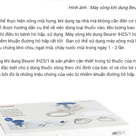
Hình ảnh : Máy xông khí dung Beu
thể thực hiện xông mũi họng, khí dung tại nhà mà không cần đến cơ s
 được hướng dẫn cụ thể về việc dùng loại thuốc nào, liều lượng bao 
hỉ điều trị bệnh hô hấp, sử dụng Máy xông khí dung Beurer IH25/1 h
iễm khuẩn đường hô hấp rất tốt. Bạn có thể sử dụng máy xông mũi h
u chứng khó chịu, ngạt mũi, chảy nước mũi trong ngày 1 - 2 lần.
 khí dung Beurer IH25/1 là sản phẩm cần thiết trong tủ thuốc của mỗi
đặc biệt chú ý dùng thuốc xông theo chỉ định của bác sĩ và cho bé đ
n bởi đó là những triệu chứng của việc bị nhiễm khuẩn đường hô hấp.