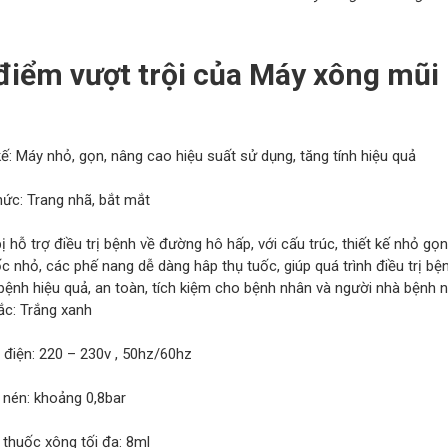
điểm vượt trội của Máy xông mũi
kế: Máy nhỏ, gọn, nâng cao hiệu suất sử dụng, tăng tính hiệu quả
hức: Trang nhã, bắt mắt
bị hỗ trợ điều trị bệnh về đường hô hấp, với cấu trúc, thiết kế nhỏ g
c nhỏ, các phế nang dễ dàng hâp thụ tuốc, giúp quá trình điều trị bệ
 bệnh hiệu quả, an toàn, tích kiệm cho bệnh nhân và người nhà bệnh 
ắc: Trắng xanh
 điện: 220 – 230v , 50hz/60hz
 nén: khoảng 0,8bar
 thuốc xông tối đa: 8ml