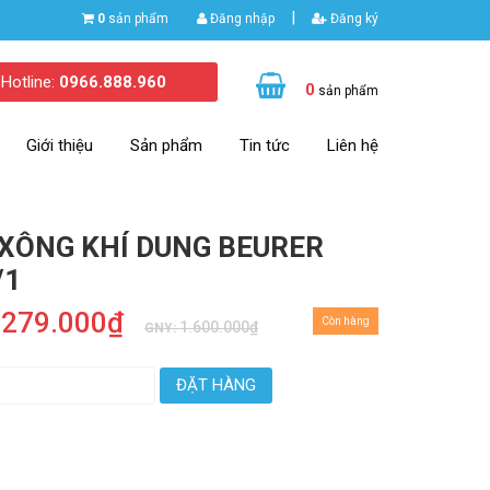
|
0
sản phẩm
Đăng nhập
Đăng ký
Hotline:
0966.888.960
0
sản phẩm
Giới thiệu
Sản phẩm
Tin tức
Liên hệ
XÔNG KHÍ DUNG BEURER
/1
.279.000₫
Còn hàng
1.600.000₫
GNY:
ĐẶT HÀNG