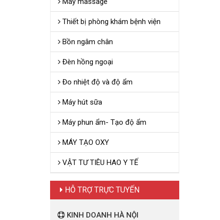
Máy massage
Thiết bị phòng khám bệnh viện
Bồn ngâm chân
Đèn hồng ngoại
Đo nhiệt độ và độ ẩm
Máy hút sữa
Máy phun ẩm- Tạo độ ẩm
MÁY TẠO OXY
VẬT TƯ TIÊU HAO Y TẾ
HỖ TRỢ TRỰC TUYẾN
KINH DOANH HÀ NỘI