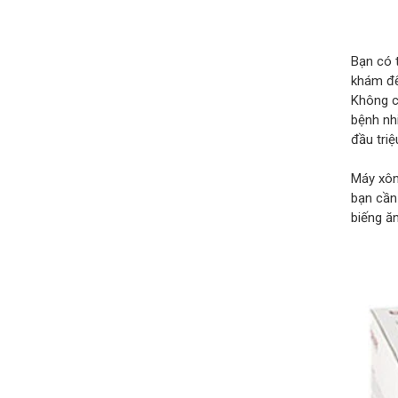
Bạn có 
khám để
Không c
bệnh nh
đầu triệ
Máy xông
bạn cần 
biếng ă