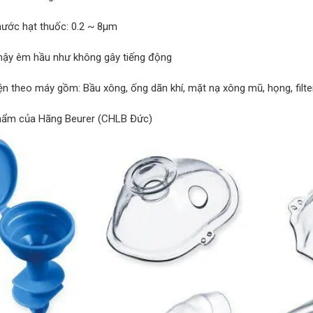
thước hạt thuốc: 0.2 ~ 8μm
hậy êm hầu như không gây tiếng động
ện theo máy gồm: Bầu xông, ống dãn khí, mặt nạ xông mũ, họng, filte
hẩm của Hãng Beurer (CHLB Đức)