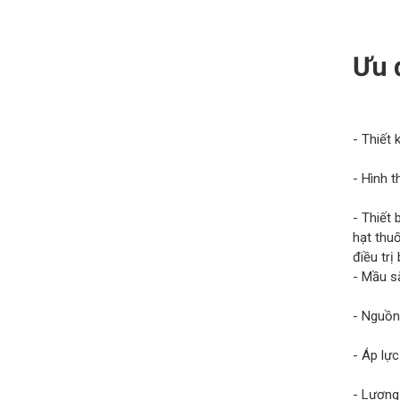
Ưu 
- Thiết 
- Hình t
- Thiết 
hạt thuố
điều trị
- Mầu s
- Nguồn
- Áp lực
- Lượng