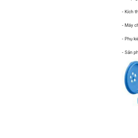
- Kích 
- Máy c
- Phụ ki
- Sản p