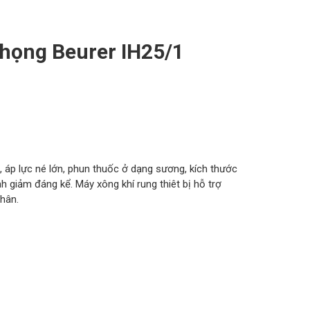
 họng Beurer IH25/1
ọn, áp lực né lớn, phun thuốc ở dạng sương, kích thước
nh giảm đáng kể. Máy xông khí rung thiêt bị hỗ trợ
nhân.