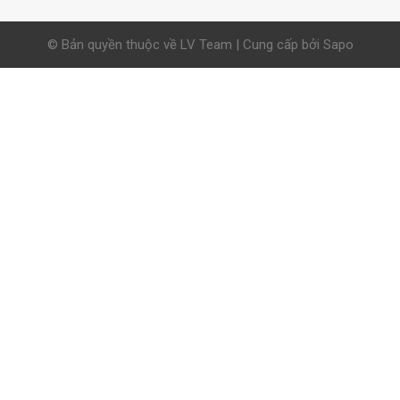
© Bản quyền thuộc về LV Team | Cung cấp bởi Sapo