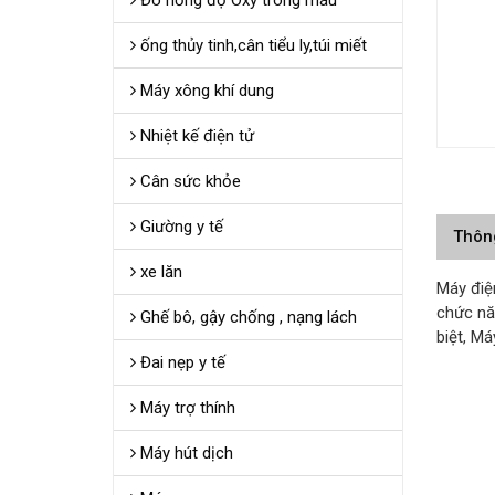
Đo nồng độ Oxy trong máu
ống thủy tinh,cân tiểu ly,túi miết
Máy xông khí dung
Nhiệt kế điện tử
Cân sức khỏe
Giường y tế
Thôn
xe lăn
Máy điệ
chức năn
Ghế bô, gậy chống , nạng lách
biệt, Má
Đai nẹp y tế
Máy trợ thính
Máy hút dịch