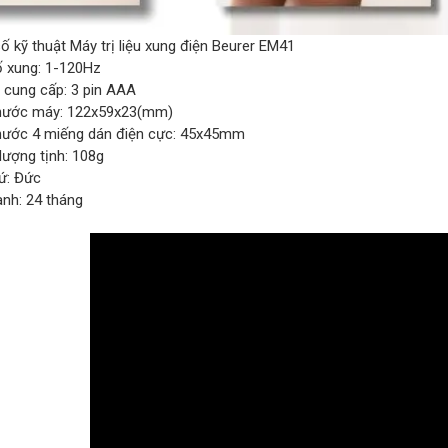
ố kỹ thuật Máy trị liệu xung điện Beurer EM41
ố xung: 1-120Hz
 cung cấp: 3 pin AAA
thước máy: 122x59x23(mm)
thước 4 miếng dán điện cực: 45x45mm
lượng tịnh: 108g
xứ: Đức
ành: 24 tháng