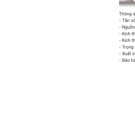
Thông s
- Tần s
- Nguồn
- Kích 
- Kích 
- Trọng 
- Xuất 
- Bảo h