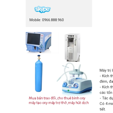
Mobile: 0966.888.960
Máy trị 
- Kích t
đêm, đ
- Kích t
các tổn
- Tác dụ
Có 4 mi
tiết.