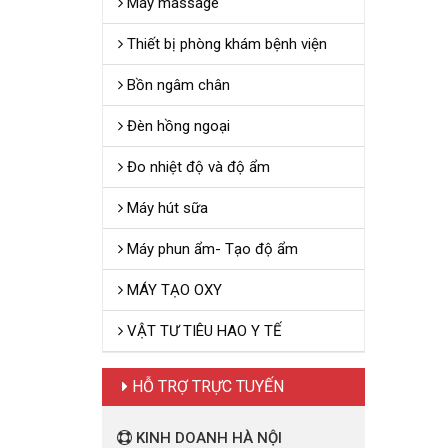
Máy massage
Thiết bị phòng khám bệnh viện
Bồn ngâm chân
Đèn hồng ngoại
Đo nhiệt độ và độ ẩm
Máy hút sữa
Máy phun ẩm- Tạo độ ẩm
MÁY TẠO OXY
VẬT TƯ TIÊU HAO Y TẾ
HỖ TRỢ TRỰC TUYẾN
KINH DOANH HÀ NỘI