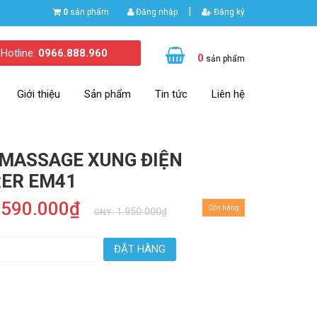
|
0
sản phẩm
Đăng nhập
Đăng ký
Hotline:
0966.888.960
0
sản phẩm
Giới thiệu
Sản phẩm
Tin tức
Liên hệ
MASSAGE XUNG ĐIỆN
ER EM41
.590.000₫
Còn hàng
1.950.000₫
GNY:
ĐẶT HÀNG