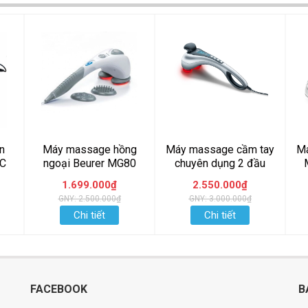
n
Máy massage hồng
Máy massage cầm tay
Má
LC
ngoại Beurer MG80
chuyên dụng 2 đầu
hồng ngoại Beurer
1.699.000₫
2.550.000₫
MG100
GNY: 2.500.000₫
GNY: 3.000.000₫
Chi tiết
Chi tiết
FACEBOOK
B