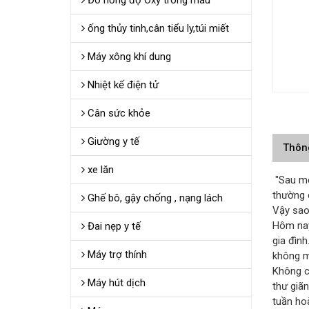
Đo nồng độ Oxy trong máu
ống thủy tinh,cân tiểu ly,túi miết
Máy xông khí dung
Nhiệt kế điện tử
Cân sức khỏe
Giường y tế
Thôn
xe lăn
"Sau mộ
thường 
Ghế bô, gậy chống , nạng lách
Vậy sao
Hôm nay
Đai nẹp y tế
gia đìn
Máy trợ thính
không m
Không c
Máy hút dịch
thư giãn
tuần ho