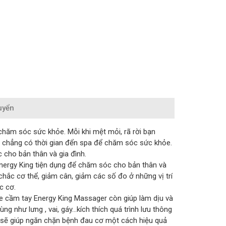
uyển
chăm sóc sức khỏe. Mỗi khi mệt mỏi, rã rời bạn
 chẳng có thời gian đển spa để chăm sóc sức khỏe.
cho bản thân và gia đình.
ergy King tiện dụng để chăm sóc cho bản thân và
hắc cơ thể, giảm cân, giảm các số đo ở những vị trí
c cơ.
e cầm tay Energy King Massager còn giúp làm dịu và
g như lưng , vai, gáy…kích thích quá trình lưu thông
sẽ giúp ngăn chặn bệnh đau cơ một cách hiệu quả