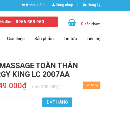
|
0
sản phẩm
Đăng nhập
Đăng ký
Hotline:
0966.888.960
0
sản phẩm
Giới thiệu
Sản phẩm
Tin tức
Liên hệ
 MASSAGE TOÀN THÂN
GY KING LC 2007AA
49.000₫
Còn hàng
300.000₫
GNY:
ĐẶT HÀNG