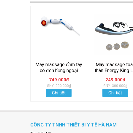
Máy massage cầm tay
Máy massage toà
có đèn hồng ngoại
thân Energy King 
Beurer MG40
2007AA
749.000₫
249.000₫
GNY: 900.000₫
GNY: 300.000₫
Chi tiết
Chi tiết
CÔNG TY TNHH THIẾT BỊ Y TẾ HÀ NAM