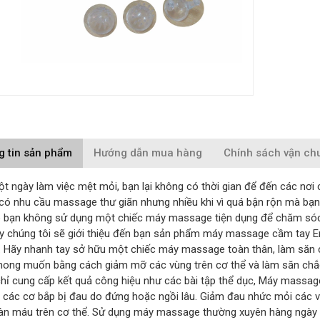
g tin sản phẩm
Hướng dẫn mua hàng
Chính sách vận ch
t ngày làm việc mệt mỏi, bạn lại không có thời gian để đến các nơi 
có nhu cầu massage thư giãn nhưng nhiều khi vì quá bận rộn mà bạn
 bạn không sử dụng một chiếc máy massage tiện dụng để chăm sóc 
 chúng tôi sẽ giới thiệu đến bạn sản phẩm máy massage cầm tay En
h. Hãy nhanh tay sở hữu một chiếc máy massage toàn thân, làm săn c
ong muốn bằng cách giảm mỡ các vùng trên cơ thể và làm săn chắ
hỉ cung cấp kết quả công hiệu như các bài tập thể dục, Máy massag
 các cơ bắp bị đau do đứng hoặc ngồi lâu. Giảm đau nhức mỏi các vùn
àn máu trên cơ thể. Sử dụng máy massage thường xuyên hàng ngày 