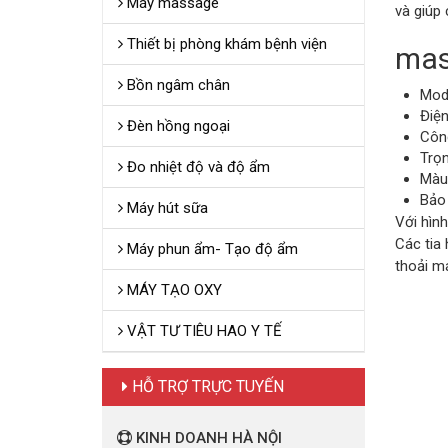
Máy massage
và giúp
Thiết bị phòng khám bệnh viện
mas
Bồn ngâm chân
Mod
Điện
Đèn hồng ngoại
Côn
Trọn
Đo nhiệt độ và độ ẩm
Màu 
Bảo 
Máy hút sữa
Với hìn
Các tia
Máy phun ẩm- Tạo độ ẩm
thoải má
MÁY TẠO OXY
VẬT TƯ TIÊU HAO Y TẾ
HỖ TRỢ TRỰC TUYẾN
KINH DOANH HÀ NỘI