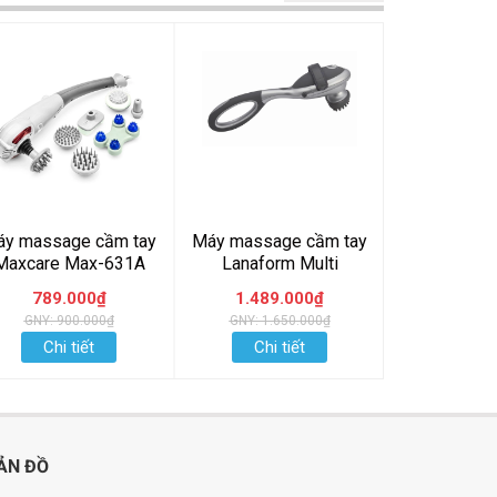
y massage cầm tay
Máy massage cầm tay
Máy massag
Maxcare Max-631A
Lanaform Multi
có đèn hồ
LA110203
Beurer
789.000₫
1.489.000₫
1.615
GNY: 900.000₫
GNY: 1.650.000₫
GNY: 1.7
Chi tiết
Chi tiết
Chi t
ẢN ĐỒ