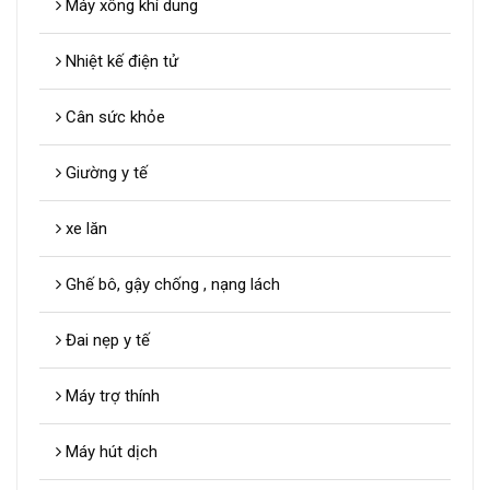
Máy xông khí dung
Nhiệt kế điện tử
Cân sức khỏe
Giường y tế
xe lăn
Ghế bô, gậy chống , nạng lách
Đai nẹp y tế
Máy trợ thính
Máy hút dịch