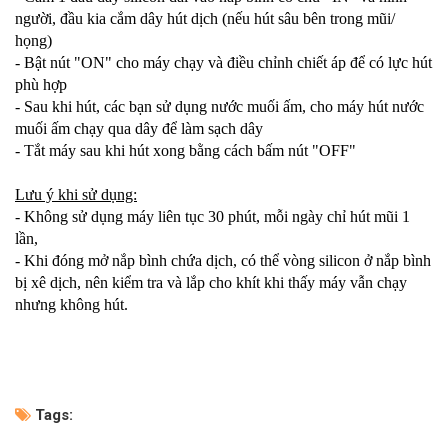
người, đầu kia cắm dây hút dịch (nếu hút sâu bên trong mũi/
họng)
- Bật nút "ON" cho máy chạy và điều chỉnh chiết áp để có lực hút
phù hợp
- Sau khi hút, các bạn sử dụng nước muối ấm, cho máy hút nước
muối ấm chạy qua dây để làm sạch dây
- Tắt máy sau khi hút xong bằng cách bấm nút "OFF"
Lưu ý khi sử dụng:
- Không sử dụng máy liên tục 30 phút, mỗi ngày chỉ hút mũi 1
lần,
- Khi đóng mở nắp bình chứa dịch, có thể vòng silicon ở nắp bình
bị xê dịch, nên kiểm tra và lắp cho khít khi thấy máy vẫn chạy
nhưng không hút.
Tags: