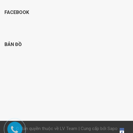
FACEBOOK
BẢN ĐỒ
© Bản quyền thuộc về LV Team | Cung cấp bởi Sapo