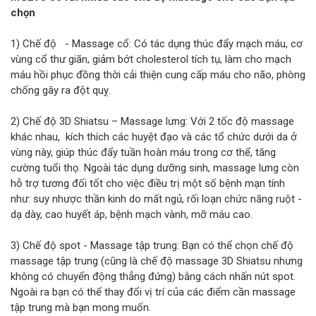
chọn
1) Chế độ - Massage cổ: Có tác dụng thúc đẩy mạch máu, cơ
vùng cổ thư giãn, giảm bớt cholesterol tích tụ, làm cho mạch
máu hồi phục đồng thời cải thiện cung cấp máu cho não, phòng
chống gây ra đột quỵ.
2) Chế độ 3D Shiatsu – Massage lưng: Với 2 tốc độ massage
khác nhau, kích thích các huyệt đạo và các tổ chức dưới da ở
vùng này, giúp thúc đẩy tuần hoàn máu trong cơ thể, tăng
cường tuổi thọ. Ngoài tác dụng dưỡng sinh, massage lưng còn
hỗ trợ tương đối tốt cho việc điều trị một số bệnh mạn tính
như: suy nhược thần kinh do mất ngủ, rối loạn chức năng ruột -
dạ dày, cao huyết áp, bệnh mạch vành, mỡ máu cao.
3) Chế độ spot - Massage tập trung: Bạn có thể chọn chế độ
massage tập trung (cũng là chế độ massage 3D Shiatsu nhưng
không có chuyển động thẳng đứng) bằng cách nhấn nút spot.
Ngoài ra bạn có thể thay đổi vị trí của các điểm cần massage
tập trung mà bạn mong muốn.