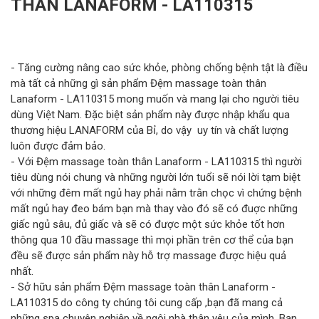
THÂN LANAFORM - LA110315
- Tăng cường nâng cao sức khỏe, phòng chống bệnh tật là điều
mà tất cả những gì sản phẩm Đệm massage toàn thân
Lanaform - LA110315 mong muốn và mang lại cho người tiêu
dùng Việt Nam. Đặc biệt sản phẩm này được nhập khẩu qua
thương hiệu LANAFORM của Bỉ, do vậy uy tín và chất lượng
luôn được đảm bảo.
- Với Đệm massage toàn thân Lanaform - LA110315 thì người
tiêu dùng nói chung và những người lớn tuổi sẽ nói lời tạm biệt
với những đêm mất ngủ hay phải nằm trằn chọc vì chứng bệnh
mất ngủ hay đeo bám bạn mà thay vào đó sẽ có đuợc những
giấc ngủ sâu, đủ giấc và sẽ có được một sức khỏe tốt hơn
thông qua 10 đầu massage thì mọi phần trên cơ thể của bạn
đều sẽ được sản phẩm này hỗ trợ massage được hiệu quả
nhất.
- Sở hữu sản phẩm Đệm massage toàn thân Lanaform -
LA110315 do công ty chúng tôi cung cấp ,bạn đã mang cả
những spa chuyên nghiệp về ngôi nhà thân yêu của mình. Bạn