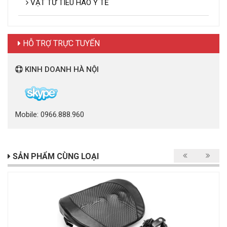
VẬT TƯ TIÊU HAO Y TẾ
HỖ TRỢ TRỰC TUYẾN
KINH DOANH HÀ NỘI
Mobile: 0966.888.960
SẢN PHẨM CÙNG LOẠI