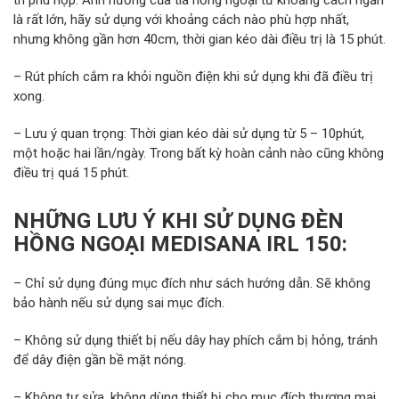
trí phù hợp. Ảnh hưởng của tia hồng ngoại từ khoảng cách ngắn
là rất lớn, hãy sử dụng với khoảng cách nào phù hợp nhất,
nhưng không gần hơn 40cm, thời gian kéo dài điều trị là 15 phút.
– Rút phích cắm ra khỏi nguồn điện khi sử dụng khi đã điều trị
xong.
– Lưu ý quan trọng: Thời gian kéo dài sử dụng từ 5 – 10phút,
một hoặc hai lần/ngày. Trong bất kỳ hoàn cảnh nào cũng không
điều trị quá 15 phút.
NHỮNG LƯU Ý KHI SỬ DỤNG ĐÈN
HỒNG NGOẠI MEDISANA IRL 150:
– Chỉ sử dụng đúng mục đích như sách hướng dẫn. Sẽ không
bảo hành nếu sử dụng sai mục đích.
– Không sử dụng thiết bị nếu dây hay phích cắm bị hỏng, tránh
để dây điện gần bề mặt nóng.
– Không tự sửa, không dùng thiết bị cho mục đích thương mại.