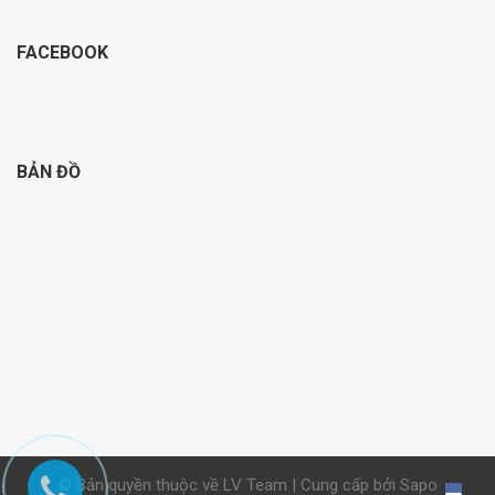
FACEBOOK
BẢN ĐỒ
© Bản quyền thuộc về LV Team | Cung cấp bởi Sapo