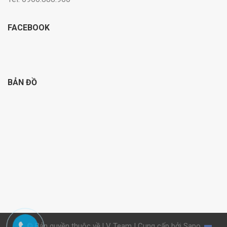
FACEBOOK
BẢN ĐỒ
© Bản quyền thuộc về LV Team | Cung cấp bởi Sapo