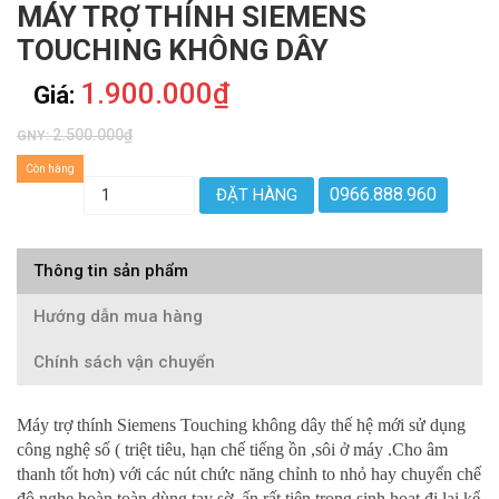
MÁY TRỢ THÍNH SIEMENS
TOUCHING KHÔNG DÂY
1.900.000₫
Giá:
2.500.000₫
GNY:
Còn hàng
0966.888.960
ĐẶT HÀNG
Thông tin sản phẩm
Hướng dẫn mua hàng
Chính sách vận chuyển
Máy trợ thính Siemens Touching không dây thế hệ mới sử dụng
công nghệ số ( triệt tiêu, hạn chế tiếng ồn ,sôi ở máy .Cho âm
thanh tốt hơn) với các nút chức năng chỉnh to nhỏ hay chuyển chế
độ nghe hoàn toàn dùng tay sờ, ấn rất tiện trong sinh hoạt,đi lại,kể