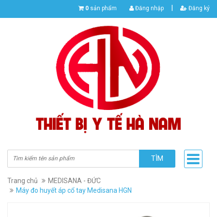
|
0
sản phẩm
Đăng nhập
Đăng ký
TÌM
Trang chủ
MEDISANA - ĐỨC
Máy đo huyết áp cổ tay Medisana HGN