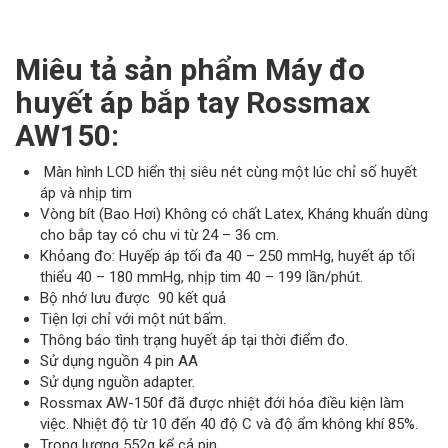
Miêu tả sản phẩm Máy đo
huyết áp bắp tay Rossmax
AW150:
Màn hình LCD hiển thị siêu nét cùng một lúc chỉ số huyết
áp và nhịp tim
Vòng bít (Bao Hơi) Không có chất Latex, Kháng khuẩn dùng
cho bắp tay có chu vi từ 24 – 36 cm.
Khỏang đo: Huyếp áp tối đa 40 – 250 mmHg, huyết áp tối
thiểu 40 – 180 mmHg, nhịp tim 40 – 199 lần/phút.
Bộ nhớ lưu được 90 kết quả
Tiện lợi chỉ với một nút bấm.
Thông báo tình trạng huyết áp tại thời điểm đo.
Sử dụng nguồn 4 pin AA
Sử dụng nguồn adapter.
Rossmax AW-150f đã được nhiệt đới hóa điều kiện làm
việc. Nhiệt độ từ 10 đến 40 độ C và độ ẩm không khí 85%.
Trọng lượng 552g kể cả pin.