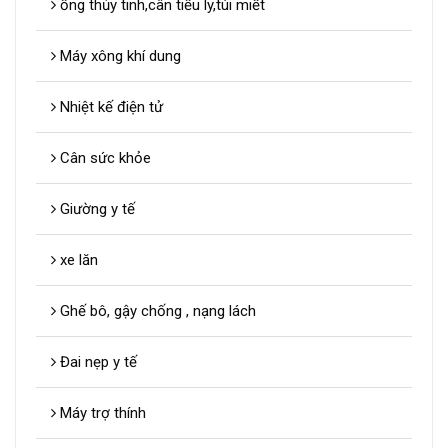
ống thủy tinh,cân tiểu ly,túi miết
Máy xông khí dung
Nhiệt kế điện tử
Cân sức khỏe
Giường y tế
xe lăn
Ghế bô, gậy chống , nạng lách
Đai nẹp y tế
Máy trợ thính