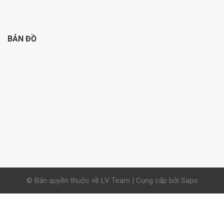
BẢN ĐỒ
© Bản quyền thuộc về LV Team | Cung cấp bởi Sapo