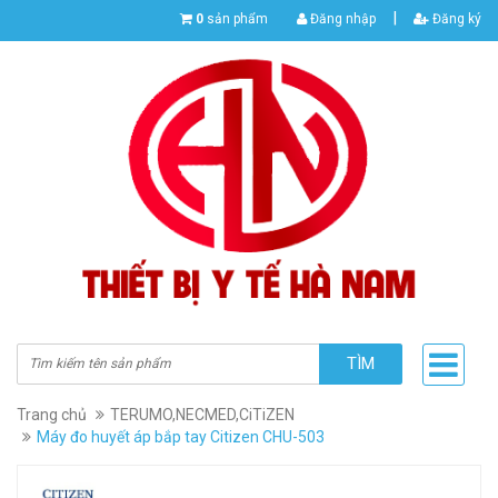
|
0
sản phẩm
Đăng nhập
Đăng ký
TÌM
Trang chủ
TERUMO,NECMED,CiTiZEN
Máy đo huyết áp bắp tay Citizen CHU-503