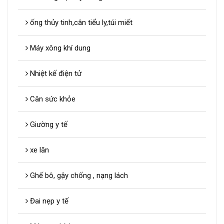
ống thủy tinh,cân tiểu ly,túi miết
Máy xông khí dung
Nhiệt kế điện tử
Cân sức khỏe
Giường y tế
xe lăn
Ghế bô, gậy chống , nạng lách
Đai nẹp y tế