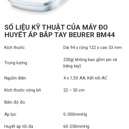
SỐ LIỆU KỸ THUẬT CỦA MÁY ĐO
HUYẾT ÁP BẮP TAY BEURER BM44
Kích thước
Dài 94 x rộng 122 x cao 53 mm
230g( không bao gồm pin và
Trọng lượng
băng tay)
Nguồn điện
4 x 1,5V AA; Kết nối AC
Kích thước vòng bít
22 – 30 cm
Biên độ đo
Áp lực
0-300mmHg
Huyết áp tối đa
60-250mmHg