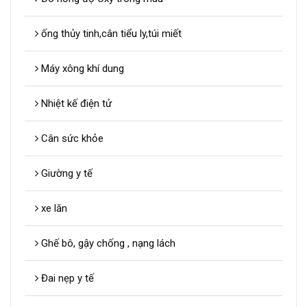
ống thủy tinh,cân tiểu ly,túi miết
Máy xông khí dung
Nhiệt kế điện tử
Cân sức khỏe
Giường y tế
xe lăn
Ghế bô, gậy chống , nạng lách
Đai nẹp y tế