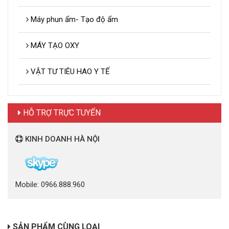
Máy phun ẩm- Tạo độ ẩm
MÁY TẠO OXY
VẬT TƯ TIÊU HAO Y TẾ
HỖ TRỢ TRỰC TUYẾN
KINH DOANH HÀ NỘI
Mobile: 0966.888.960
SẢN PHẨM CÙNG LOẠI