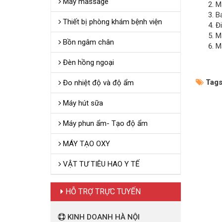
Máy massage
M
B
Thiết bị phòng khám bệnh viện
Đ
M
Bồn ngâm chân
Ma
Đèn hồng ngoại
Tags
Đo nhiệt độ và độ ẩm
Máy hút sữa
Máy phun ẩm- Tạo độ ẩm
MÁY TẠO OXY
VẬT TƯ TIÊU HAO Y TẾ
HỖ TRỢ TRỰC TUYẾN
KINH DOANH HÀ NỘI