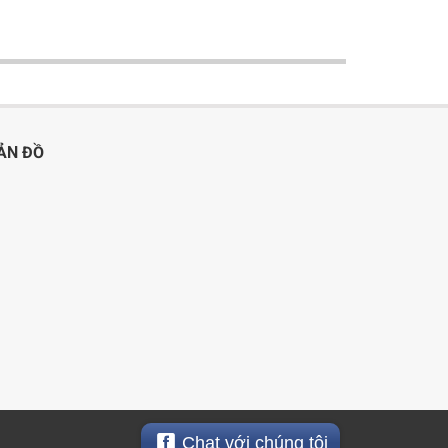
ẢN ĐỒ
Chat với chúng tôi