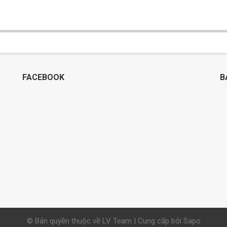
FACEBOOK
B
© Bản quyền thuộc về LV Team | Cung cấp bởi Sapo