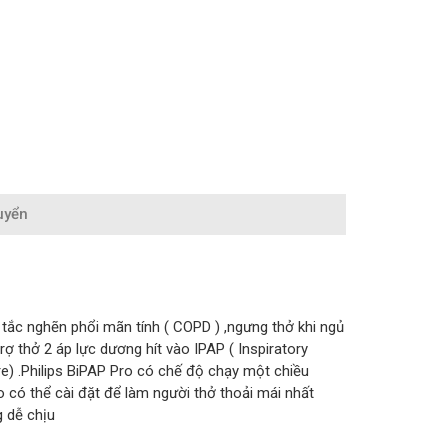
uyển
g tắc nghẽn phổi mãn tính ( COPD ) ,ngưng thở khi ngủ
 thở 2 áp lực dương hít vào IPAP ( Inspiratory
re) .Philips BiPAP Pro có chế độ chạy một chiều
 có thể cài đặt để làm người thở thoải mái nhất
 dễ chịu