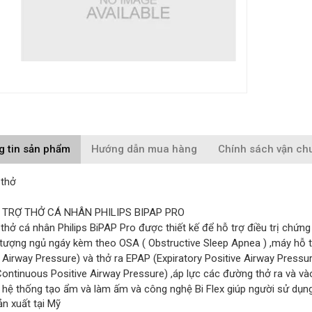
g tin sản phẩm
Hướng dẫn mua hàng
Chính sách vận ch
 thở
Y TRỢ THỞ CÁ NHÂN PHILIPS BIPAP PRO
thở cá nhân Philips BiPAP Pro được thiết kế để hỗ trợ điều trị chứn
tượng ngủ ngáy kèm theo OSA ( Obstructive Sleep Apnea ) ,máy hỗ trợ
 Airway Pressure) và thở ra EPAP (Expiratory Positive Airway Pressu
ontinuous Positive Airway Pressure) ,áp lực các đường thở ra và vào
 hệ thống tạo ẩm và làm ấm và công nghệ Bi Flex giúp người sử dụng
n xuất tại Mỹ