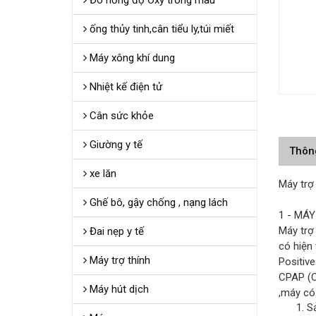
Đo nồng độ Oxy trong máu
ống thủy tinh,cân tiểu ly,túi miết
Máy xông khí dung
Nhiệt kế điện tử
Cân sức khỏe
Giường y tế
Thôn
xe lăn
Máy trợ
Ghế bô, gậy chống , nạng lách
1 - MÁ
Máy trợ 
Đai nẹp y tế
có hiện 
Máy trợ thính
Positive
CPAP (C
Máy hút dịch
,máy có
Sả